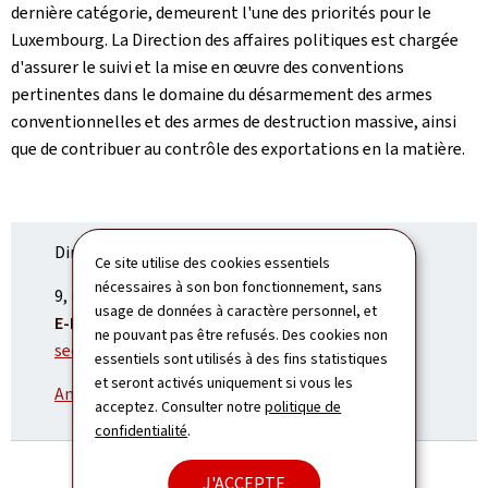
dernière catégorie, demeurent l'une des priorités pour le
Luxembourg. La Direction des affaires politiques est chargée
d'assurer le suivi et la mise en œuvre des conventions
pertinentes dans le domaine du désarmement des armes
conventionnelles et des armes de destruction massive, ainsi
que de contribuer au contrôle des exportations en la matière.
Direction des affaires politiques
Ce site utilise des cookies essentiels
nécessaires à son bon fonctionnement, sans
ADRESSE
9, rue du Palais de Justice
1841
Luxembourg
usage de données à caractère personnel, et
:
E-MAIL:
ne pouvant pas être refusés. Des cookies non
secretariat.d1@mae.etat.lu
essentiels sont utilisés à des fins statistiques
et seront activés uniquement si vous les
Annuaire et organigramme
acceptez. Consulter notre
politique de
confidentialité
.
J'ACCEPTE