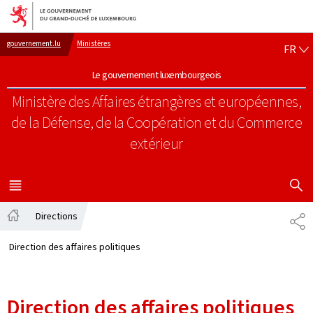
Aller au menu principal
Aller au contenu
FR
gouvernement.lu
Ministères
FR
Le gouvernement luxembourgeois
Ministère des Affaires étrangères et européennes,
de la Défense, de la Coopération et du Commerce
extérieur
AFFICHER
MENU
PRINCIPAL
Directions
PA
Accueil
Direction des affaires politiques
Direction des affaires politiques