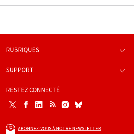
RUBRIQUES
Pied
RUBRI
de
SUPPORT
SUPP
page
RESTEZ CONNECTÉ
Twitter
Facebook
LinkedIn
RSS
Instagram
Bluesky
ABONNEZ-VOUS À NOTRE NEWSLETTER