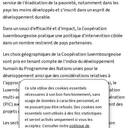
service de l'éradication de la pauvreté, notamment dans les
pays les moins développés et s'inscrit dans un esprit de
développement durable.
Dans un souci d'efficacité et d'impact, la Coopération
luxembourgeoise pratique une politique d'intervention ciblée
dans un nombre restreint de pays partenaires.
Les choix géographiques de la Coopération luxembourgeoise
sont pris en tenant compte de l'indice du développement
humain du Programme des Nations unies pour le
développement ainsi que des considérations relatives à
l'approche régionale et aux situations de fragilité. Ainsi, le
Ce site utilise des cookies essentiels
Luxembourg met en œuvre des programmes de coopération
nécessaires à son bon fonctionnement, sans
multi-annuels appelés Programmes Indicatifs de Coopération
usage de données à caractère personnel, et
(PIC) avec trois "
pays partenaires
" et soutient également des
ne pouvant pas être refusés. Des cookies non
projets dans douze autres pays dits "
pays à projets
".
essentiels sont utilisés à des fins statistiques
et seront activés uniquement si vous les
Les secteurs d'intervention prioritaires de la Coopération
acceptez. Consulter notre
politique de