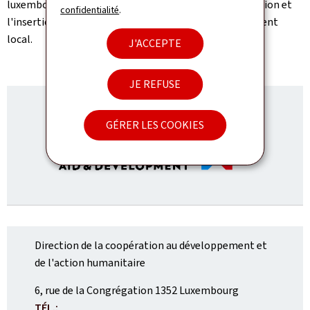
luxembourgeoise sont l'éducation y compris la formation et
confidentialité
.
l'insertion professionnelle, la santé et le développement
local.
J'ACCEPTE
JE REFUSE
GÉRER LES COOKIES
Direction de la coopération au développement et
de l'action humanitaire
ADRESSE
6, rue de la Congrégation
1352
Luxembourg
:
TÉL.: