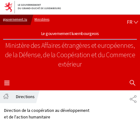
Aller au menu principal
Aller au contenu
FR
gouvernement.lu
Ministères
FR
Le gouvernement luxembourgeois
Ministère des Affaires étrangères et européennes,
de la Défense, de la Coopération et du Commerce
extérieur
AFFICHER
MENU
PRINCIPAL
Directions
PA
Accueil
Direction de la coopération au développement
et de l'action humanitaire