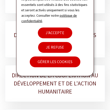
essentiels sont utilisés à des fins statistiques
et seront activés uniquement si vous les
acceptez. Consulter notre
politique de
confidentialité
.
J'ACCEPTE
DIRECTION DES FINANCES ET DES
RESSOURCES HUMAINES
JE REFUSE
GÉRER LES COOKIES
DIRECTION DE LA COOPÉRATION AU
DÉVELOPPEMENT ET DE L'ACTION
HUMANITAIRE