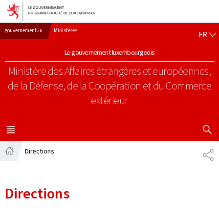
Aller au menu principal
Aller au contenu
FR
gouvernement.lu
Ministères
FR
Le gouvernement luxembourgeois
Ministère des Affaires étrangères et européennes,
de la Défense, de la Coopération et du Commerce
extérieur
AFFICHER
MENU
PRINCIPAL
Directions
PA
Accueil
Directions