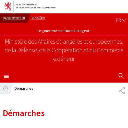
Aller au menu principal
Aller au contenu
FR
gouvernement.lu
Ministères
FR
Le gouvernement luxembourgeois
Ministère des Affaires étrangères et européennes,
de la Défense, de la Coopération et du Commerce
extérieur
AFFICHER
MENU
PRINCIPAL
Démarches
PA
Accueil
Démarches