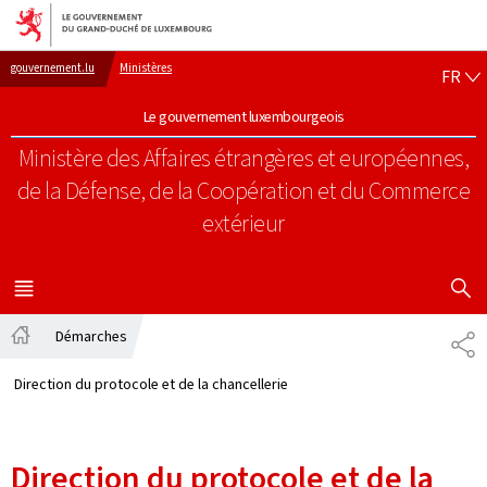
Aller au menu principal
Aller au contenu
FR
gouvernement.lu
Ministères
FR
Le gouvernement luxembourgeois
Ministère des Affaires étrangères et européennes,
de la Défense, de la Coopération et du Commerce
extérieur
AFFICHER
MENU
PRINCIPAL
Démarches
PA
Accueil
Direction du protocole et de la chancellerie
Direction du protocole et de la