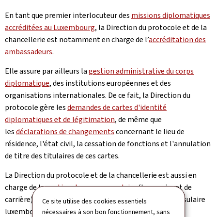
En tant que premier interlocuteur des
missions diplomatiques
accréditées au Luxembourg
, la Direction du protocole et de la
chancellerie est notamment en charge de l’
accréditation des
ambassadeurs
.
Elle assure par ailleurs la
gestion administrative du corps
diplomatique
, des institutions européennes et des
organisations internationales. De ce fait, la Direction du
protocole gère les
demandes de cartes d'identité
diplomatiques et de légitimation
, de même que
les
déclarations de changements
concernant le lieu de
résidence, l'état civil, la cessation de fonctions et l'annulation
de titre des titulaires de ces cartes.
La Direction du protocole et de la chancellerie est aussi en
charge de la
gestion du corps consulaire
(honoraire et de
carrière) au Luxembourg, comme de celle du corps consulaire
Ce site utilise des cookies essentiels
luxembourgeois à l’étranger.
nécessaires à son bon fonctionnement, sans