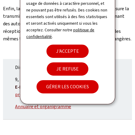
usage de données à caractère personnel, et
Enfin, la Direction du protocole et de la chancellerie assure la
ne pouvant pas être refusés. Des cookies non
transmission de documents judiciaires et officiels émanant
essentiels sont utilisés à des fins statistiques
et seront activés uniquement si vous les
des autorités luxembourgeoises vers l’étranger et elle
acceptez. Consulter notre
politique de
réceptionne pour le compte de l’État luxembourgeois les
confidentialité
.
mêmes types de documents provenant d’autorités étrangères.
J'ACCEPTE
Direction du protocole et de la chancellerie
JE REFUSE
ADRESSE
9, rue du Palais de Justice
1841
Luxembourg
GÉRER LES COOKIES
:
E-MAIL:
protocole.direction@mae.etat.lu
Annuaire et organigramme