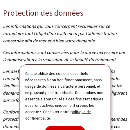
Protection des données
Les informations qui vous concernent recueillies sur ce
formulaire font l’objet d’un traitement par l’administration
concernée afin de mener à bien votre demande.
Ces informations sont conservées pour la durée nécessaire par
l’administration à la réalisation de la finalité du traitement.
Les destinataires de vos données sont les administrations
Ce site utilise des cookies essentiels
compétentes dans le cadre du traitement de votre demande.
nécessaires à son bon fonctionnement, sans
Veuillez-vous adresser à l’administration concernée par votre
usage de données à caractère personnel, et
demande pour connaître les destinataires des données figurant
ne pouvant pas être refusés. Des cookies non
essentiels sont utilisés à des fins statistiques
sur ce formulaire.
et seront activés uniquement si vous les
Conformément au règlement (UE) 2016/679 relatif à la
acceptez. Consulter notre
politique de
confidentialité
.
protection des personnes physiques à l'égard du traitement des
données à caractère personnel et à la libre circulation de ces