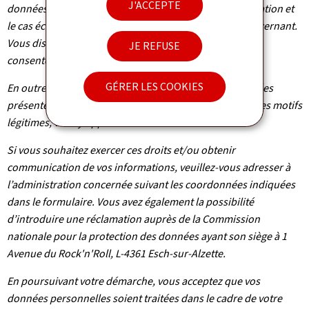
J'ACCEPTE
données, vous bénéficiez d’un droit d’accès, de rectification et
le cas échéant d’effacement des informations vous concernant.
Vous disposez également du droit de retirer votre
JE REFUSE
consentement à tout moment.
GÉRER LES COOKIES
En outre et excepté le cas où le traitement de vos données
présente un caractère obligatoire, vous pouvez, pour des motifs
légitimes, vous y opposer.
Si vous souhaitez exercer ces droits et/ou obtenir
communication de vos informations, veuillez-vous adresser à
l’administration concernée suivant les coordonnées indiquées
dans le formulaire. Vous avez également la possibilité
d’introduire une réclamation auprès de la Commission
nationale pour la protection des données ayant son siège à 1
Avenue du Rock'n'Roll, L-4361 Esch-sur-Alzette.
En poursuivant votre démarche, vous acceptez que vos
données personnelles soient traitées dans le cadre de votre