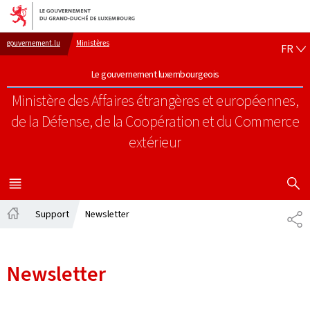
Aller au menu principal
Aller au contenu
FR
gouvernement.lu
Ministères
FR
Le gouvernement luxembourgeois
Ministère des Affaires étrangères et européennes,
de la Défense, de la Coopération et du Commerce
extérieur
AFFICHER
MENU
PRINCIPAL
Support
Newsletter
PA
Accueil
Newsletter