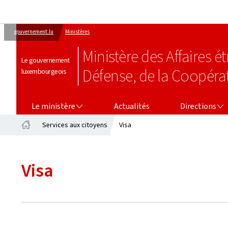
gouvernement.lu
Ministères
Ministère des Affaires 
Le gouvernement
Défense, de la Coopéra
luxembourgeois
LE MINISTÈRE
DIRECTIONS
Le ministère
Actualités
Directions
Services aux citoyens
Visa
Accueil
Visa