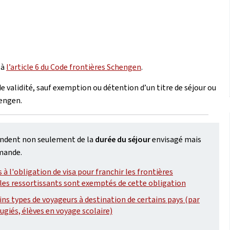
 à
l’article 6 du Code frontières Schengen
.
de validité, sauf exemption ou détention d’un titre de séjour ou
hengen.
endent non seulement de la
durée du séjour
envisagé mais
emande.
 à l'obligation de visa pour franchir les frontières
 les ressortissants sont exemptés de cette obligation
ins types de voyageurs à destination de certains pays (par
giés, élèves en voyage scolaire)