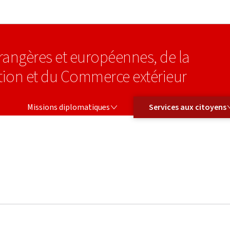
Aller au menu principal
Aller au contenu
étrangères et européennes, de la
tion et du Commerce extérieur
MISSIONS DIPLOMATIQUES
SERVICES AUX CITOYENS
Missions diplomatiques
Services aux citoyens