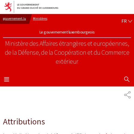
Aller au menu principal
Aller au contenu
FR
gouvernement.lu
Ministères
FR
Le gouvernement luxembourgeois
Ministère des Affaires étrangères et européennes,
de la Défense, de la Coopération et du Commerce
extérieur
AFFICHER
MENU
PRINCIPAL
PA
Attributions