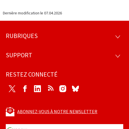
Dernière modification le
07.04.2026
RUBRIQUES
Pied
RUBRI
de
SUPPORT
SUPP
page
RESTEZ CONNECTÉ
Twitter
Facebook
LinkedIn
RSS
Instagram
Bluesky
ABONNEZ-VOUS À NOTRE NEWSLETTER