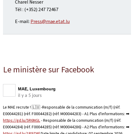
Charel Nesser
Tél : (+352) 247 72467
E-mail:
Press@mae.etat.lu
Le ministère sur Facebook
MAE, Luxembourg
il y a 5 jours
Le MAE recrute ! 🇱🇺 -Responsable de la communication (m/f) (réf.
E00044281) (réf. F00044282) (réf. M00044283) - A1 Plus d'informations: ➡
https://gd.lu/5R6NGL
- Responsable de la communication (m/f) (réf.
E00044284) (réf. F00044285) (réf. M00044286) - A2 Plus d'informations: ➡
https://gd.lu/1R9ZWl
Date limite de candidature: 07 septembre 2026