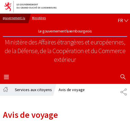
Aller au menu principal
Aller au contenu
FR
gouvernement.lu
Ministères
FR
Le gouvernement luxembourgeois
Ministère des Affaires étrangères et européennes,
de la Défense, de la Coopération et du Commerce
extérieur
AFFICHER
MENU
PRINCIPAL
Services aux citoyens
Avis de voyage
PA
Accueil
Avis de voyage