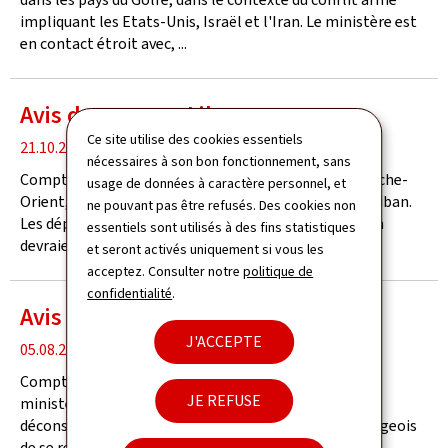
impliquant les Etats-Unis, Israël et l'Iran. Le ministère est
en contact étroit avec, ...
Avis de voyage: Liban
Ce site utilise des cookies essentiels
date
21.10.2023
nécessaires à son bon fonctionnement, sans
de
Compte tenu des risques d'escalade du conflit au Proche-
usage de données à caractère personnel, et
publication
Orient, il est fortement déconseillé de se rendre au Liban.
ne pouvant pas être refusés. Des cookies non
Les déplacements non essentiels dans le sud du Liban
essentiels sont utilisés à des fins statistiques
devraient être reportés.
et seront activés uniquement si vous les
acceptez. Consulter notre
politique de
confidentialité
.
Avis de voyage - Niger
J'ACCEPTE
date
05.08.2023
de
Compte tenu des récents événements au Niger, le
publication
JE REFUSE
ministère des Affaires étrangères et européennes
déconseille fortement aux ressortissants luxembourgeois
de se rendre dans le pays.