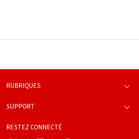
RUBRIQUES
Pied
RUBRI
de
SUPPORT
SUPP
page
RESTEZ CONNECTÉ