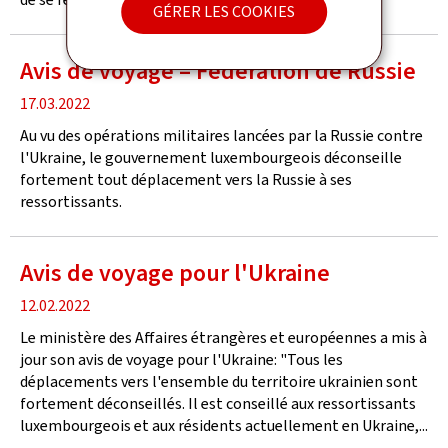
GÉRER LES COOKIES
Avis de voyage – Fédération de Russie
date
17.03.2022
de
Au vu des opérations militaires lancées par la Russie contre
publication
l'Ukraine, le gouvernement luxembourgeois déconseille
fortement tout déplacement vers la Russie à ses
ressortissants.
Avis de voyage pour l'Ukraine
date
12.02.2022
de
Le ministère des Affaires étrangères et européennes a mis à
publication
jour son avis de voyage pour l'Ukraine: "Tous les
déplacements vers l'ensemble du territoire ukrainien sont
fortement déconseillés. Il est conseillé aux ressortissants
luxembourgeois et aux résidents actuellement en Ukraine,...