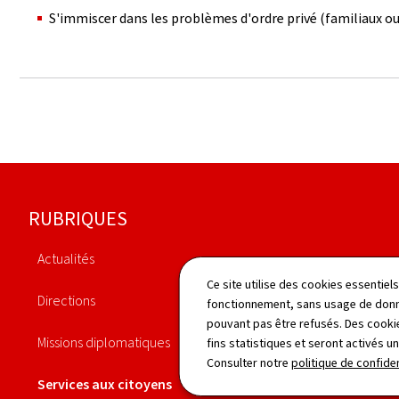
S'immiscer dans les problèmes d'ordre privé (familiaux ou
Pied
RUBRIQUES
de
Actualités
page
Agenda
Ce site utilise des cookies essentie
Directions
fonctionnement, sans usage de donné
Publications
pouvant pas être refusés. Des cookie
Missions diplomatiques
fins statistiques et seront activés u
Démarches
Consulter notre
politique de confiden
Services aux citoyens