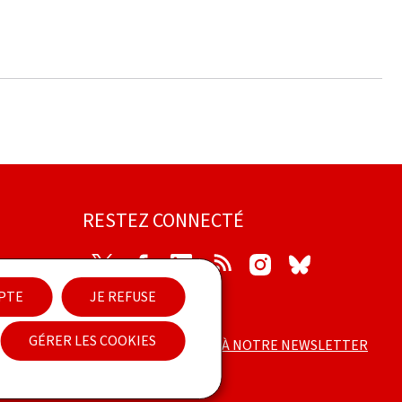
RESTEZ CONNECTÉ
Twitter
Facebook
LinkedIn
RSS
Instagram
Bluesky
EPTE
JE REFUSE
ilité
GÉRER LES COOKIES
ABONNEZ-VOUS À NOTRE NEWSLETTER