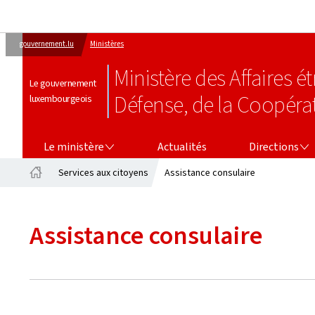
gouvernement.lu
Ministères
Ministère des Affaires 
Le gouvernement
Défense, de la Coopéra
luxembourgeois
LE MINISTÈRE
DIRECTIONS
Le ministère
Actualités
Directions
Services aux citoyens
Assistance consulaire
Accueil
Assistance consulaire