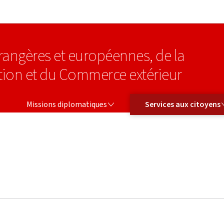
Aller au menu principal
Aller au contenu
étrangères et européennes, de la
tion et du Commerce extérieur
MISSIONS DIPLOMATIQUES
SERVICES AUX CITOYENS
Missions diplomatiques
Services aux citoyens