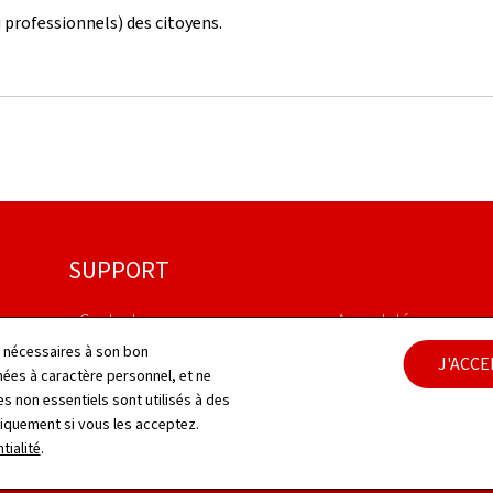
 professionnels) des citoyens.
SUPPORT
Contact
Aspects légaux
ls nécessaires à son bon
J'ACC
Plan du site
Déclaration d'accessib
es à caractère personnel, et ne
s non essentiels sont utilisés à des
À propos du site
Gestion des cookies
niquement si vous les acceptez.
tialité
.