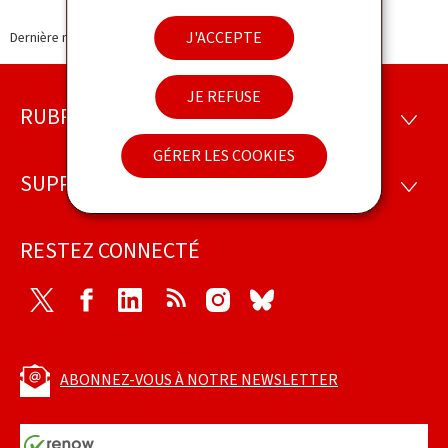
J'ACCEPTE
Dernière modification le
21.02.2018
JE REFUSE
RUBRIQUES
Pied
RUBRI
de
GÉRER LES COOKIES
SUPPORT
SUPP
page
RESTEZ CONNECTÉ
Twitter
Facebook
LinkedIn
RSS
Instagram
Bluesky
ABONNEZ-VOUS À NOTRE NEWSLETTER