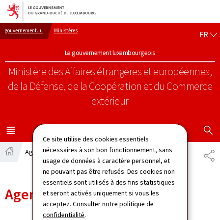
Aller au menu principal
Aller au contenu
FR
gouvernement.lu
Ministères
FR
Le gouvernement luxembourgeois
Ministère des Affaires étrangères et européennes,
de la Défense, de la Coopération et du Commerce
extérieur
AFFICHER
MENU
PRINCIPAL
Ce site utilise des cookies essentiels
nécessaires à son bon fonctionnement, sans
Agenda
PA
Accueil
usage de données à caractère personnel, et
ne pouvant pas être refusés. Des cookies non
essentiels sont utilisés à des fins statistiques
Agenda
et seront activés uniquement si vous les
acceptez. Consulter notre
politique de
confidentialité
.