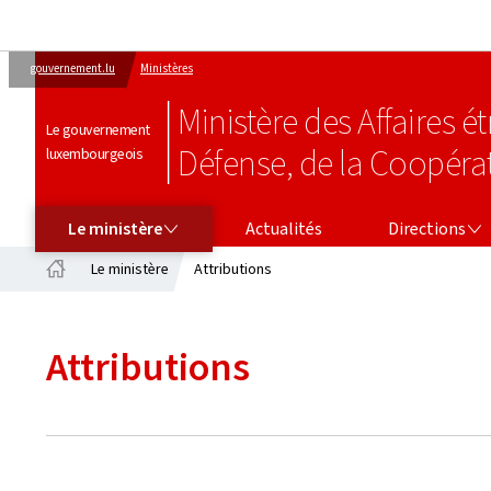
gouvernement.lu
Ministères
Ministère des Affaires 
Le gouvernement
Défense, de la Coopéra
luxembourgeois
LE MINISTÈRE
DIRECTIONS
Le ministère
Actualités
Directions
Le ministère
Attributions
Accueil
Attributions