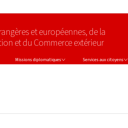
Aller au menu principal
Aller au contenu
étrangères et européennes, de la
tion et du Commerce extérieur
MISSIONS DIPLOMATIQUES
SERVICES AUX CITOYENS
Missions diplomatiques
Services aux citoyens