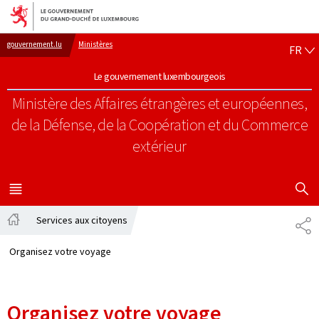
Aller au menu principal
Aller au contenu
FR
gouvernement.lu
Ministères
FR
Le gouvernement luxembourgeois
Ministère des Affaires étrangères et européennes,
de la Défense, de la Coopération et du Commerce
extérieur
AFFICHER
MENU
PRINCIPAL
Services aux citoyens
PA
Accueil
Organisez votre voyage
Organisez votre voyage