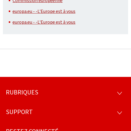
Commission européenne
europa.eu - -L'Europe est à vous
europa.eu - -L'Europe est à vous
RUBRIQUES
Pied
RUBRI
de
SUPPORT
SUPP
page