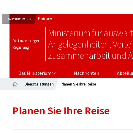
gouvernement.lu
Ministerien
Ministerium für auswär
Die Luxemburger
Angelegenheiten, Verte
Regierung
zusammenarbeit und 
DAS MINISTERIUM
ABTEILU
Das Ministerium
Nachrichten
Abteil
Dienstleistungen
Planen Sie Ihre Reise
Startseite
Planen Sie Ihre Reise