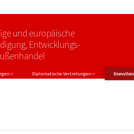
Zur Hauptnavigation
Zum Inhalt
tige und europäische
idigung, Entwicklungs-
Außenhandel
NGEN
DIPLOMATISCHE VERTRETUNGEN
DIENSTLEI
ungen
Diplomatische Vertretungen
Dienstlei