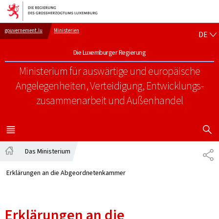
Zur Hauptnavigation
Zum Inhalt
DE
gouvernement.lu
Ministerien
DE
Die Luxemburger Regierung
Ministerium für auswärtige und europäische
Angelegenheiten, Verteidigung, Entwicklungs-
zusammenarbeit und Außenhandel
SUCHFLED 
MENÜ
HAUPT-
Das Ministerium
TE
Startseite
Erklärungen an die Abgeordnetenkammer
Erklärungen an die