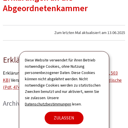
Abgeordnetenkammer
Zum letzten Mal aktualisiert am
13.06.2025
Erklärung zur Außenpolitik
Diese Website verwendet für ihren Betrieb
notwendige Cookies, ohne Nutzung
personenbezogener Daten. Diese Cookies
Erklärung zur Außenpolitik 2024 (
luxemburgische (Pdf, 503
können nicht abgelehnt werden. Nicht
KB)
Version,
französische (Pdf, 502 KB)
Version und
englische
notwendige Cookies werden zu statistischen
(Pdf, 474 KB)
Version)
Zwecken benutzt und nur aktiviert, wenn Sie
sie zulassen. Unsere
Archiv
Datenschutzbestimmungen
lesen.
ZULASSEN