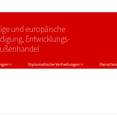
Zur Hauptnavigation
Zum Inhalt
tige und europäische
idigung, Entwicklungs-
Außenhandel
NGEN
DIPLOMATISCHE VERTRETUNGEN
DIENSTLEI
ungen
Diplomatische Vertretungen
Dienstlei