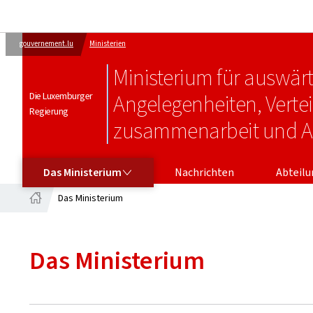
gouvernement.lu
Ministerien
Ministerium für auswär
Die Luxemburger
Angelegenheiten, Verte
Regierung
zusammenarbeit und 
DAS MINISTERIUM
ABTEILU
Das Ministerium
Nachrichten
Abteil
Das Ministerium
Startseite
Das Ministerium