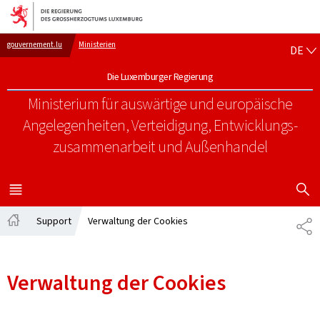
Zur Hauptnavigation
Zum Inhalt
DE
gouvernement.lu
Ministerien
DE
Die Luxemburger Regierung
Ministerium für auswärtige und europäische
Angelegenheiten, Verteidigung, Entwicklungs-
zusammenarbeit und Außenhandel
SUCHFLED 
MENÜ
HAUPT-
Support
Verwaltung der Cookies
TE
Startseite
Verwaltung der Cookies