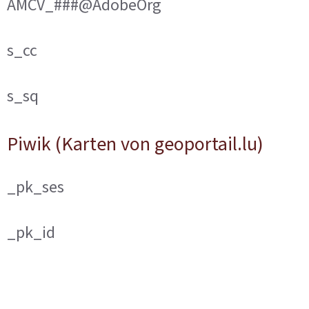
AMCV_###@AdobeOrg
s_cc
s_sq
Piwik (Karten von geoportail.lu)
_pk_ses
_pk_id