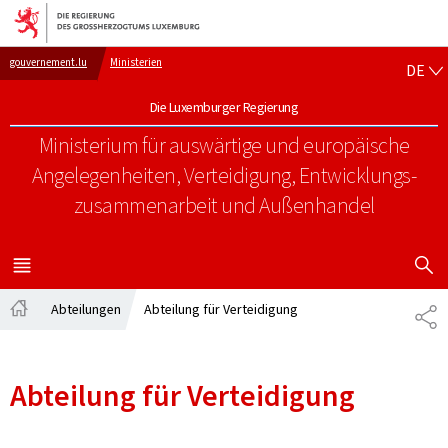
Zur Hauptnavigation
Zum Inhalt
DE
gouvernement.lu
Ministerien
DE
Die Luxemburger Regierung
Ministerium für auswärtige und europäische
Angelegenheiten, Verteidigung, Entwicklungs-
zusammenarbeit und Außenhandel
SUCHFLED 
MENÜ
HAUPT-
Abteilungen
Abteilung für Verteidigung
TE
Startseite
Abteilung für Verteidigung