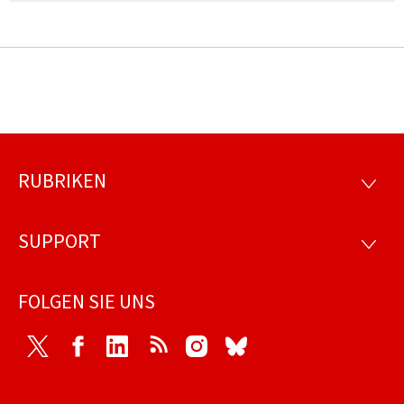
RUBRIKEN
Footer
RUBRI
SUPPORT
SUPP
FOLGEN SIE UNS
Twitter
Facebook
LinkedIn
RSS
Instagram
Bluesky