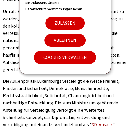
sie zulassen. Unsere
Datenschutzbestimmungen
lesen.
Um als EU-Mitglied und NATO-Verbündeter voll anerkannt zu
werden, leistet Luxemburg seinen angemessenen Beitrag zu
ZULASSEN
den kollektiven Bemühungen um Abschreckung und
Verteidigung. Auf der internationalen Bühne operieren die
ABLEHNEN
nationalen Truppen oft unter dem Banner der oben
genannten multilateralen Institutionen. Dies geschieht
häufig im Rahmen von Kontingenten unserer Verbündeten.
COOKIES VERWALTEN
Auf diese Weise trägt die luxemburgische Verteidigung zu einer
gerechten Verteilung der Lasten und Risiken bei.
Die Außenpolitik Luxemburgs verteidigt die Werte Freiheit,
Frieden und Sicherheit, Demokratie, Menschenrechte,
Rechtsstaatlichkeit, Solidarität, Chancengleichheit und
nachhaltige Entwicklung. Die zum Ministerium gehörende
Abteilung für Verteidigung verfolgt ein erweitertes
Sicherheitskonzept, das Diplomatie, Entwicklung und
Verteidigung miteinander verbindet und als "
3D-Ansatz
"