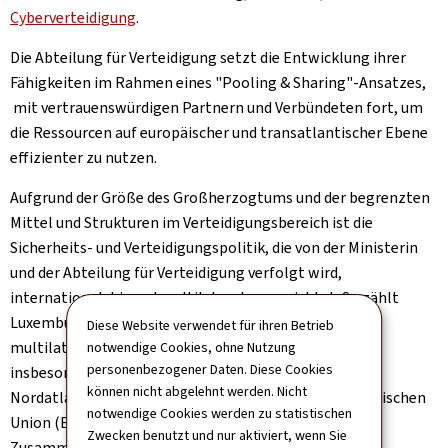
Cyberverteidigung
.
Die Abteilung für Verteidigung setzt die Entwicklung ihrer
Fähigkeiten im Rahmen eines "Pooling & Sharing"-Ansatzes,
mit vertrauenswürdigen Partnern und Verbündeten fort, um
die Ressourcen auf europäischer und transatlantischer Ebene
effizienter zu nutzen.
Aufgrund der Größe des Großherzogtums und der begrenzten
Mittel und Strukturen im Verteidigungsbereich ist die
Sicherheits- und Verteidigungspolitik, die von der Ministerin
und der Abteilung für Verteidigung verfolgt wird,
international, bi- und multilateral ausgerichtet. So zählt
Luxemburg zu den Gründungsmitgliedern der großen
Diese Website verwendet für ihren Betrieb
multilateralen Institutionen des 20. Jahrhunderts,
notwendige Cookies, ohne Nutzung
personenbezogener Daten. Diese Cookies
insbesondere der Vereinten Nationen (UN), der
können nicht abgelehnt werden. Nicht
Nordatlantikvertragsorganisation (NATO), der Europäischen
notwendige Cookies werden zu statistischen
Union (EU) oder der Organisation für Sicherheit und
Zwecken benutzt und nur aktiviert, wenn Sie
Zusammenarbeit in Europa (OSZE).