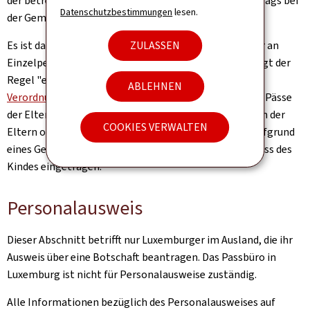
der betreffenden Person bei der Einreichung ihres Antrags bei
Datenschutzbestimmungen
lesen.
der Gemeinde hergestellt wird.
ZULASSEN
Es ist darauf hinzuweisen, dass biometrische Pässe nur an
Einzelpersonen ausgestellt werden. Die Passstelle folgt der
Regel "eine Person, ein Pass" (gemäß
EG-
ABLEHNEN
Verordnung444/2009
). Kinder werden nicht mehr in die Pässe
der Eltern eingetragen. Stattdessen werden die Namen der
COOKIES VERWALTEN
Eltern oder aller Personen, bzw. aller Personen, die aufgrund
eines Gerichtsbeschlusses das Sorgerecht haben im Pass des
Kindes eingetragen.
Personalausweis
Dieser Abschnitt betrifft nur Luxemburger im Ausland, die ihr
Ausweis über eine Botschaft beantragen. Das Passbüro in
Luxemburg ist nicht für Personalausweise zuständig.
Alle Informationen bezüglich des Personalausweises auf