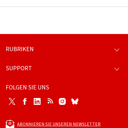
RUBRIKEN
Footer
RUBRI
SUPPORT
SUPP
FOLGEN SIE UNS
Twitter
Facebook
LinkedIn
RSS
Instagram
Bluesky
ABONNIEREN SIE UNSEREN NEWSLETTER