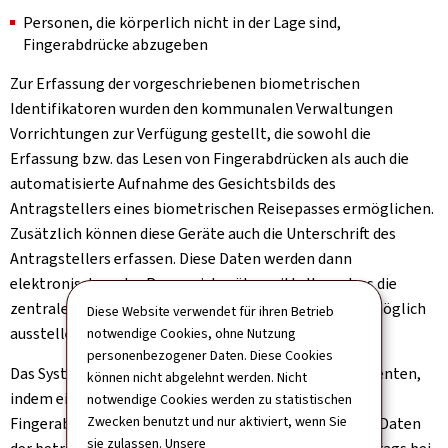
Personen, die körperlich nicht in der Lage sind,
Fingerabdrücke abzugeben
Zur Erfassung der vorgeschriebenen biometrischen
Identifikatoren wurden den kommunalen Verwaltungen
Vorrichtungen zur Verfügung gestellt, die sowohl die
Erfassung bzw. das Lesen von Fingerabdrücken als auch die
automatisierte Aufnahme des Gesichtsbilds des
Antragstellers eines biometrischen Reisepasses ermöglichen.
Zusätzlich können diese Geräte auch die Unterschrift des
Antragstellers erfassen. Diese Daten werden dann
elektronisch an das Passregister übermittelt, so dass die
zentrale Behörde das Reisedokument so schnell wie möglich
Diese Website verwendet für ihren Betrieb
ausstellen kann.
notwendige Cookies, ohne Nutzung
personenbezogener Daten. Diese Cookies
Das System verbessert die Sicherheit von Reisedokumenten,
können nicht abgelehnt werden. Nicht
indem eine direkte Verbindung zwischen Unterschrift,
notwendige Cookies werden zu statistischen
Zwecken benutzt und nur aktiviert, wenn Sie
Fingerabdrücken, Gesichtsbild und alphanumerischen Daten
sie zulassen. Unsere