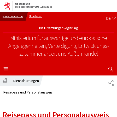
Zur Hauptnavigation
Zum Inhalt
DE
gouvernement.lu
Ministerien
DE
Die Luxemburger Regierung
Ministerium für auswärtige und europäische
Angelegenheiten, Verteidigung, Entwicklungs-
zusammenarbeit und Außenhandel
SUCHFLED 
MENÜ
HAUPT-
Dienstleistungen
TE
Startseite
Reisepass und Personalausweis
Reisepass und Personalausweis