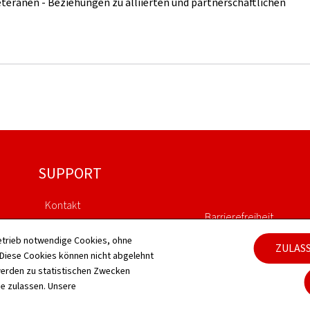
Veteranen - Beziehungen zu alliierten und partnerschaftlichen
SUPPORT
Kontakt
Barrierefreiheit
Sitemap
etrieb notwendige Cookies, ohne
ZULAS
Verwaltung der Cookie
iese Cookies können nicht abgelehnt
Informationen zur Webseite
erden zu statistischen Zwecken
ie zulassen. Unsere
Allgemeine rechtliche