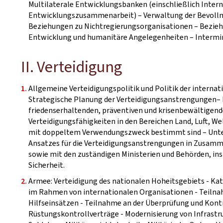
Multilaterale Entwicklungsbanken (einschließlich Inter
Entwicklungszusammenarbeit) – Verwaltung der Bevollm
Beziehungen zu Nichtregierungsorganisationen – Bezieh
Entwicklung und humanitäre Angelegenheiten – Intermin
II. Verteidigung
Allgemeine Verteidigungspolitik und Politik der intern
Strategische Planung der Verteidigungsanstrengungen
friedenserhaltenden, präventiven und krisenbewältigend
Verteidigungsfähigkeiten in den Bereichen Land, Luft, We
mit doppeltem Verwendungszweck bestimmt sind – Unter
Ansatzes für die Verteidigungsanstrengungen in Zusamm
sowie mit den zuständigen Ministerien und Behörden, in
Sicherheit.
Armee: Verteidigung des nationalen Hoheitsgebiets - Ka
im Rahmen von internationalen Organisationen - Teiln
Hilfseinsätzen - Teilnahme an der Überprüfung und Kontr
Rüstungskontrollverträge - Modernisierung von Infrastru