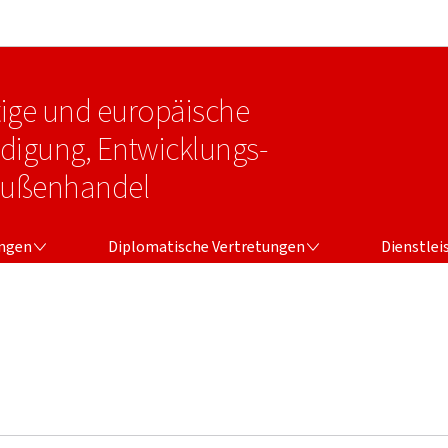
Zur Hauptnavigation
Zum Inhalt
tige und europäische
idigung, Entwicklungs-
Außenhandel
NGEN
DIPLOMATISCHE VERTRETUNGEN
DIENSTLEI
ungen
Diplomatische Vertretungen
Dienstlei