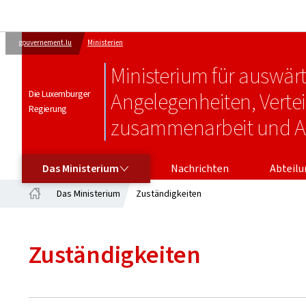
gouvernement.lu
Ministerien
Ministerium für auswär
Die Luxemburger
Angelegenheiten, Verte
Regierung
zusammenarbeit und 
DAS MINISTERIUM
ABTEILU
Das Ministerium
Nachrichten
Abteil
Das Ministerium
Zuständigkeiten
Startseite
Zuständigkeiten