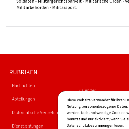
Soldaten - Militärgerichtsbarkeit - Militärische Orden - 
Militärbehörden - Militärsport.
Footer
RUBRIKEN
Nachrichten
Kalender
Abteilungen
Diese Website verwendet für ihren B
Publikationen
Nutzung personenbezogener Daten. D
Diplomatische Vertretungen
werden. Nicht notwendige Cookies w
Vorgänge
benutzt und nur aktiviert, wenn Sie s
Datenschutzbestimmungen
lesen.
Dienstleistungen