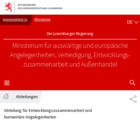
Zur Hauptnavigation
Zum Inhalt
DE
gouvernement.lu
Ministerien
DE
Die Luxemburger Regierung
Ministerium für auswärtige und europäische
Angelegenheiten, Verteidigung, Entwicklungs-
zusammenarbeit und Außenhandel
SUCHFLED 
MENÜ
HAUPT-
Abteilungen
TE
Startseite
Abteilung für Entwicklungszusammenarbeit und
humanitäre Angelegenheiten