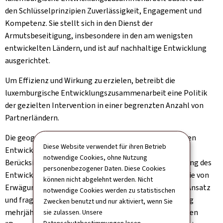
den Schlüsselprinzipien Zuverlässigkeit, Engagement und
Kompetenz. Sie stellt sich in den Dienst der
Armutsbeseitigung, insbesondere in den am wenigsten
entwickelten Ländern, und ist auf nachhaltige Entwicklung
ausgerichtet.
Um Effizienz und Wirkung zu erzielen, betreibt die
luxemburgische Entwicklungszusammenarbeit eine Politik
der gezielten Intervention in einer begrenzten Anzahl von
Partnerländern.
Die geografischen Entscheidungen der luxemburgischen
Diese Website verwendet für ihren Betrieb
Entwicklungszusammenarbeit werden unter
notwendige Cookies, ohne Nutzung
Berücksichtigung des Index für menschliche Entwicklung des
personenbezogener Daten. Diese Cookies
Entwicklungsprogramms der Vereinten Nationen sowie von
können nicht abgelehnt werden. Nicht
Erwägungen im Zusammenhang mit dem regionalen Ansatz
notwendige Cookies werden zu statistischen
und fragilen Situationen getroffen. So führt Luxemburg
Zwecken benutzt und nur aktiviert, wenn Sie
mehrjährige Kooperationsprogramme, die sogenannten
sie zulassen. Unsere