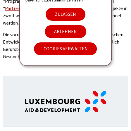
Datenschutzbestimmungen
lesen.
"Programmes Indicatifs de Coopération (PIC)", mit drei
"
Partnerländern
" durch und unterstützt außerdem Projekte in
ZULASSEN
zwölf weiteren Ländern, die als "
Projektländer
" bezeichnet
werden.
ABLEHNEN
Die vorrangigen Interventionsbereiche der luxemburgischen
Entwicklungszusammenarbeit sind Bildung einschließlich
COOKIES VERWALTEN
Berufsbildung und Eingliederung in den Arbeitsmarkt,
Gesundheit und lokale Entwicklung.