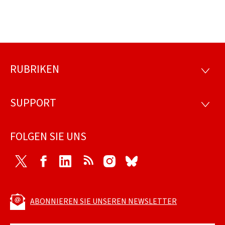
RUBRIKEN
Footer
RUBRI
SUPPORT
SUPP
FOLGEN SIE UNS
Twitter
Facebook
LinkedIn
RSS
Instagram
Bluesky
ABONNIEREN SIE UNSEREN NEWSLETTER