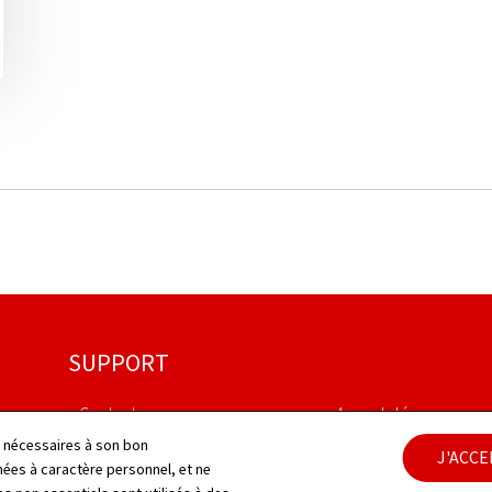
SUPPORT
Contact
Aspects légaux
ls nécessaires à son bon
J'ACC
Plan du site
Déclaration d'accessib
es à caractère personnel, et ne