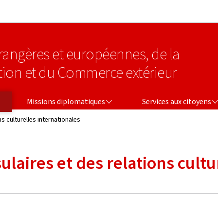
Aller au menu principal
Aller au contenu
étrangères et européennes, de la
tion et du Commerce extérieur
MISSIONS DIPLOMATIQUES
SERVICES AUX CITOYENS
Missions diplomatiques
Services aux citoyens
ns culturelles internationales
ulaires et des relations cult