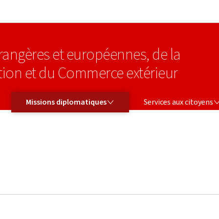
Aller au menu principal
Aller au contenu
étrangères et européennes, de la
tion et du Commerce extérieur
MISSIONS DIPLOMATIQUES
SERVICES AUX CITOYENS
Missions diplomatiques
Services aux citoyens