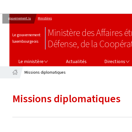
gouvernement.lu
Ministères
Ministère des Affaires 
Le gouvernement
Défense, de la Coopéra
luxembourgeois
LE MINISTÈRE
DIRECTIONS
Le ministère
Actualités
Directions
Missions diplomatiques
Accueil
Missions diplomatiques