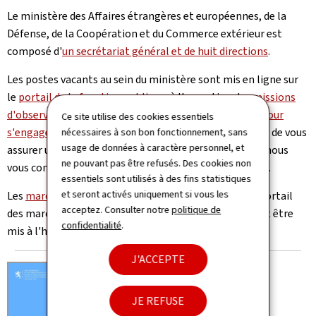
Le ministère des Affaires étrangères et européennes, de la
Défense, de la Coopération et du Commerce extérieur est
composé d'
un secrétariat général et de huit directions
.
Les postes vacants au sein du ministère sont mis en ligne sur
le
portail de la fonction publique
, à l'exception des
missions
d'observation électorale
et des
appels à candidature pour
Ce site utilise des cookies essentiels
s'engager dans la coopération au développement
. Afin de vous
nécessaires à son bon fonctionnement, sans
usage de données à caractère personnel, et
assurer une meilleures visibilité de votre candidature, nous
ne pouvant pas être refusés. Des cookies non
vous conseillons de prendre contact avec notre service.
essentiels sont utilisés à des fins statistiques
et seront activés uniquement si vous les
Les
marchés publics
du ministère sont publiés sur le portail
acceptez. Consulter notre
politique de
des marchés publics. Certains marchés publics peuvent être
confidentialité
.
mis à l'honneur dans notre rubrique dédiée.
J'ACCEPTE
JE REFUSE