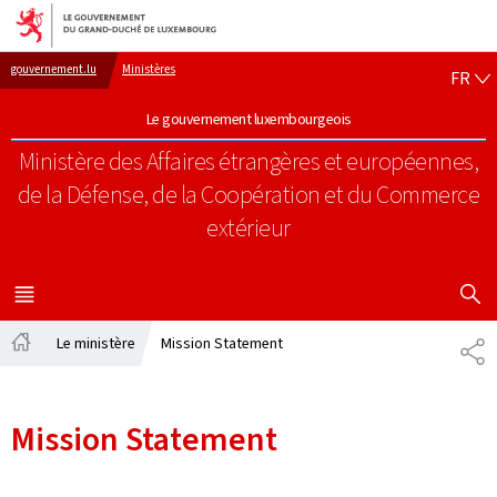
Aller au menu principal
Aller au contenu
FR
gouvernement.lu
Ministères
FR
Le gouvernement luxembourgeois
Ministère des Affaires étrangères et européennes,
de la Défense, de la Coopération et du Commerce
extérieur
AFFICHER
MENU
PRINCIPAL
Le ministère
Mission Statement
PA
Accueil
Mission Statement