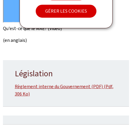
GÉRER LES COOKIES
Qu'est-ce que le MAE? (Vidéo)
(en anglais)
Législation
Règlement interne du Gouvernement (PDF) (Pdf,
306 Ko)