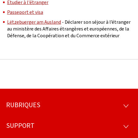
Etudier à l'étranger
Passeport et visa
Lëtzebuerger am Ausland
- Déclarer son séjour à l’étranger
au ministère des Affaires étrangères et européennes, de la
Défense, de la Coopération et du Commerce extérieur
RUBRIQUES
Pied
RUBRI
de
SUPPORT
SUPP
page