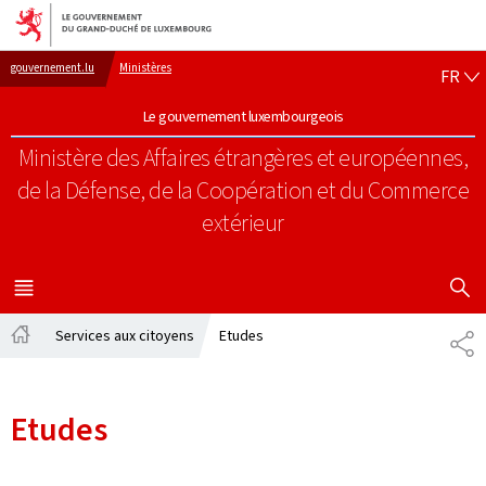
Aller au menu principal
Aller au contenu
FR
gouvernement.lu
Ministères
FR
Le gouvernement luxembourgeois
Ministère des Affaires étrangères et européennes,
de la Défense, de la Coopération et du Commerce
extérieur
AFFICHER
MENU
PRINCIPAL
Services aux citoyens
Etudes
PA
Accueil
Etudes