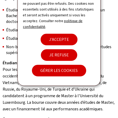
ne pouvant pas être refusés. Des cookies non
essentiels sont utilisés à des fins statistiques
Étudiants internationaux candidats à un Master ou à un
et seront activés uniquement si vous les
Bachelor à l’Université du Luxembourg et candidats
acceptez. Consulter notre
politique de
doctorants provenant des universités partenaires
confidentialité
.
Étudiants très performants
Étudiants à temps plein
J'ACCEPTE
Non-bénéficiaires de l’Aide financière de l’État pour études
supérieures du Luxembourg
JE REFUSE
Étudiants en master
Pour les étudiants d’excellence provenant des Balkans
GÉRER LES COOKIES
occidentaux, des pays ibéro-américains, de Thaïlande, du
Vietnam, du Bélarus, de l’Égypte, de l’Inde, de Moldavie, de
Russie, du Royaume-Uni, de Turquie et d’Ukraine qui
candidatent à un programme de Master à l’Université du
Luxembourg. La bourse couvre deux années d’études de Master,
avec un financement lié aux performances académiques.