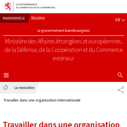
Aller au menu principal
Aller au contenu
FR
gouvernement.lu
Ministères
FR
Le gouvernement luxembourgeois
Ministère des Affaires étrangères et européennes,
de la Défense, de la Coopération et du Commerce
extérieur
AFFICHER
MENU
PRINCIPAL
Le ministère
PA
Accueil
Travailler dans une organisation internationale
Travailler dans une organisation