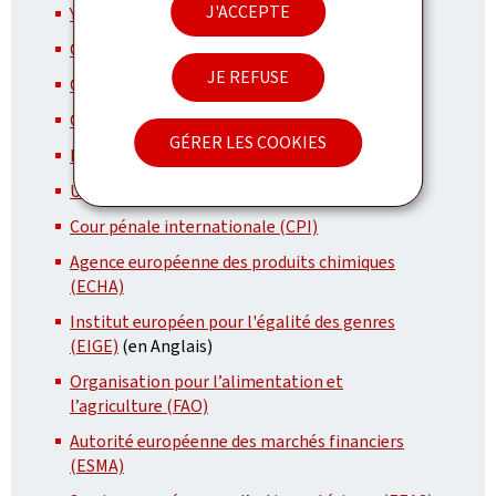
J'ACCEPTE
Young Professionals Programme (YPP)
OCDE
JE REFUSE
OSCE
OTAN
GÉRER LES COOKIES
NSPA
(en Anglais)
UNESCO
Cour pénale internationale (CPI)
Agence européenne des produits chimiques
(ECHA)
Institut européen pour l'égalité des genres
(EIGE)
(en Anglais)
Organisation pour l’alimentation et
l’agriculture (FAO)
Autorité européenne des marchés financiers
(ESMA)