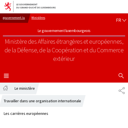
Aller au menu principal
Aller au contenu
FR
gouvernement.lu
Ministères
FR
Le gouvernement luxembourgeois
Ministère des Affaires étrangères et européennes,
de la Défense, de la Coopération et du Commerce
extérieur
AFFICHER
MENU
PRINCIPAL
Le ministère
PA
Accueil
Travailler dans une organisation internationale
Les carrières européennes