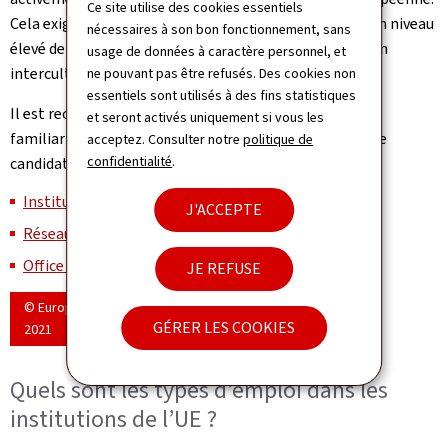
Ce site utilise des cookies essentiels
Cela exige, outre les qualifications professionnelles, un niveau
nécessaires à son bon fonctionnement, sans
élevé de préparation et de capacité à la communication
usage de données à caractère personnel, et
interculturelle.
ne pouvant pas être refusés. Des cookies non
essentiels sont utilisés à des fins statistiques
Il est recommandé aux personnes intéressées de se
et seront activés uniquement si vous les
familiariser avec la structure de l’UE avant de poser une
acceptez. Consulter notre
politique de
confidentialité
.
candidature. Voici quelques liens utiles :
Institutions et organes européens
J'ACCEPTE
Réseau des agences de l’UE
Office européen de sélection du personnel (EPSO)
JE REFUSE
© European Union,
GÉRER LES COOKIES
2021
Quels sont les types d’emploi dans les
institutions de l’UE ?