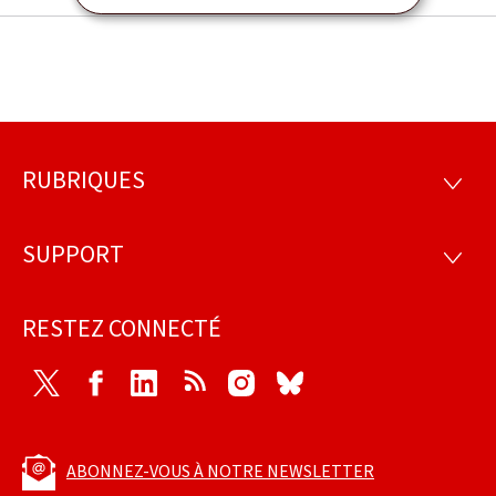
RUBRIQUES
Pied
RUBRI
de
SUPPORT
SUPP
page
RESTEZ CONNECTÉ
Twitter
Facebook
LinkedIn
RSS
Instagram
Bluesky
ABONNEZ-VOUS À NOTRE NEWSLETTER