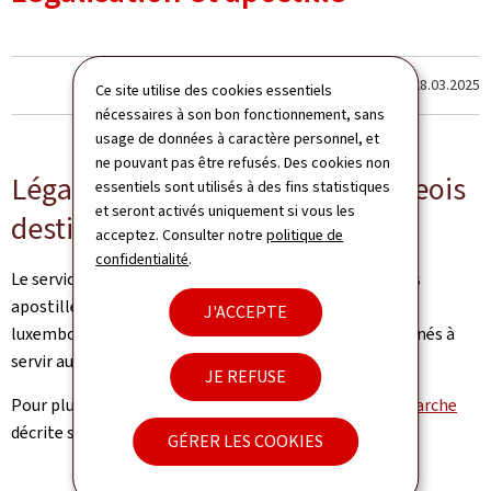
Dernière modification le
28.03.2025
Ce site utilise des cookies essentiels
nécessaires à son bon fonctionnement, sans
usage de données à caractère personnel, et
ne pouvant pas être refusés. Des cookies non
Légaliser des actes luxembourgeois
essentiels sont utilisés à des fins statistiques
et seront activés uniquement si vous les
destinés à l'étranger
acceptez. Consulter notre
politique de
confidentialité
.
Le service de légalisation émet des légalisations et des
apostilles de signatures d'autorités publiques
J'ACCEPTE
luxembourgeoises appliquées sur des documents destinés à
servir auprès d'autorités publiques d'un pays étranger.
JE REFUSE
Pour plus d'explications, veuillez vous référer à la
démarche
décrite sur le portail Citoyens, Guichet.lu.
GÉRER LES COOKIES