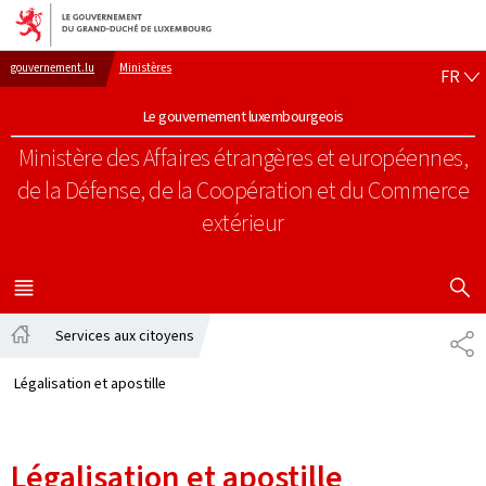
Aller au menu principal
Aller au contenu
FR
gouvernement.lu
Ministères
FR
Le gouvernement luxembourgeois
Ministère des Affaires étrangères et européennes,
de la Défense, de la Coopération et du Commerce
extérieur
AFFICHER
MENU
PRINCIPAL
Services aux citoyens
PA
Accueil
Légalisation et apostille
Légalisation et apostille