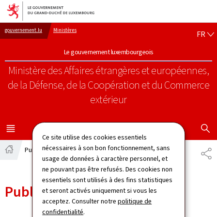
Aller au menu principal
Aller au contenu
FR
gouvernement.lu
Ministères
FR
Le gouvernement luxembourgeois
Ministère des Affaires étrangères et européennes,
de la Défense, de la Coopération et du Commerce
extérieur
AFFICHER
MENU
PRINCIPAL
Ce site utilise des cookies essentiels
nécessaires à son bon fonctionnement, sans
Publications
PA
Accueil
usage de données à caractère personnel, et
ne pouvant pas être refusés. Des cookies non
essentiels sont utilisés à des fins statistiques
Publications
et seront activés uniquement si vous les
acceptez. Consulter notre
politique de
confidentialité
.