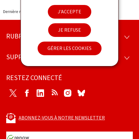
J'ACCEPTE
Dernière modification le
22.02.2018
JE REFUSE
RUBRIQUES
Pied
RUBRI
de
GÉRER LES COOKIES
SUPPORT
SUPP
page
RESTEZ CONNECTÉ
Twitter
Facebook
LinkedIn
RSS
Instagram
Bluesky
ABONNEZ-VOUS À NOTRE NEWSLETTER