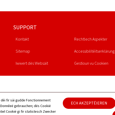
SUPPORT
Kontakt
Rechtlech Aspekter
Sitemap
Accessibilitéitserklärung
Iwwert dës Websäit
Gestioun vu Cookien
 déi fir säi gudde Fonctionnement
ECH AKZEPTÉIEREN
h Donnéeë gebrauchen; dës Cookië
tiel Cookië gi fir statistesch Zwecker