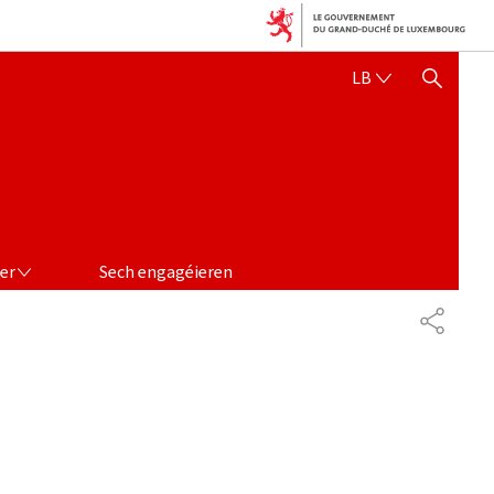
LËTZEBUERGE
LB
SHOW HIDE SEARCH
er
Sech engagéieren
PARTAG