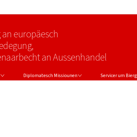
Bei den Haaptmenü goen
Bei den Inhalt goen
eg an europäesch
eedegung,
naarbecht an Aussenhandel
N
DIPLOMATESCH MISSIOUNEN
SERVICER UM BIERGER
Diplomatesch Missiounen
Servicer um Bierg