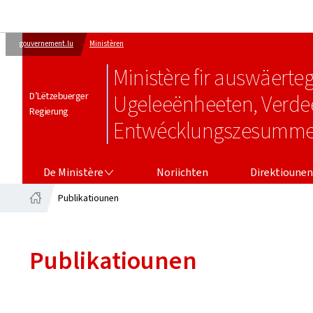
gouvernement.lu
Ministèren
Ministère fir auswäert
D’Lëtzebuerger
Ugeleeënheeten, Verd
Regierung
Entwécklungszesumme
DE MINISTÈRE
DIREKTIOUNE
De Ministère
Noriichten
Direktiounen
Publikatiounen
Startsäit
Publikatiounen