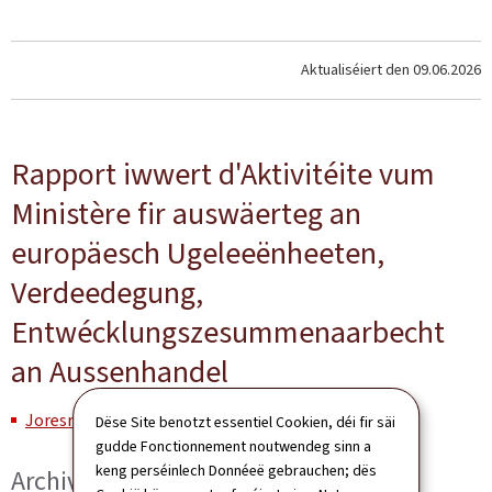
Aktualiséiert den
09.06.2026
Rapport iwwert d'Aktivitéite vum
Ministère fir auswäerteg an
europäesch Ugeleeënheeten,
Verdeedegung,
Entwécklungszesummenaarbecht
an Aussenhandel
Joresrapport 2025 (Pdf, 3.56 Mb)
Dëse Site benotzt essentiel Cookien, déi fir säi
gudde Fonctionnement noutwendeg sinn a
keng perséinlech Donnéeë gebrauchen; dës
Archiv