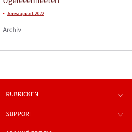
Ugeleeënheeten
Joresrapport 2022
Archiv
RUBRICKEN
Fousszeil
RUBRI
SUPPORT
SUPP