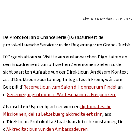
Aktualiséiert den
02.04.2025
De Protokoll an d'Chancellerie (D3) assuréiert de
protokollaresche Service vun der Regierung vum Grand-Duché.
D'Organisatioun vu Visitte vun auslänneschen Dignitairen an
den Encadrement vun offiziellen Zeremonien zielen zu de
sichtbaarsten Aufgabe vun der Direktioun. An dësem Kontext
ass d'Direktioun zoustänneg fir logistesch Froen, wéi zum
Beispill d'
Reservatioun vum Salon d'Honneur um Findel
an
d'
Genemegungsufroen fir Waffeschäiner a Frequenzen.
Als éischten Uspriechpartner vun den
diplomatesche
Missiounen, déi zu Lëtzebuerg akkreditéiert sinn
, ass
d'Direktioun Protokoll a Staatskanzlei och zoustänneg fir
d'
Akkreditatioun vun den Ambassadeuren.