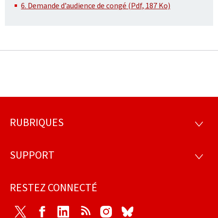
6. Demande d’audience de congé (Pdf, 187 Ko)
RUBRIQUES
Pied
RUBRI
de
SUPPORT
SUPP
page
RESTEZ CONNECTÉ
Twitter
Facebook
LinkedIn
RSS
Instagram
Bluesky