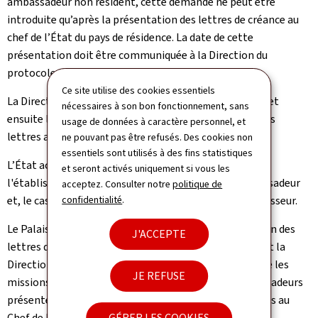
ambassadeur non résident, cette demande ne peut être
introduite qu’après la présentation des lettres de créance au
chef de l’État du pays de résidence. La date de cette
présentation doit être communiquée à la Direction du
protocole et de la chancellerie.
Ce site utilise des cookies essentiels
La Direction du protocole et de la chancellerie transmet
nécessaires à son bon fonctionnement, sans
ensuite la demande d’audience pour la présentation des
usage de données à caractère personnel, et
lettres au Palais grand-ducal.
ne pouvant pas être refusés. Des cookies non
essentiels sont utilisés à des fins statistiques
L’État accréditant prend les mesures nécessaires à
et seront activés uniquement si vous les
l'établissement des lettres de créance du futur ambassadeur
acceptez. Consulter notre
politique de
confidentialité
.
et, le cas échéant, des lettres de rappel de son prédécesseur.
Le Palais grand-ducal fixe une date pour la présentation des
J'ACCEPTE
lettres de créance à Son Altesse Royale le Grand-Duc et la
Direction du protocole et de la chancellerie en informe les
JE REFUSE
missions diplomatiques. À cette occasion, cinq ambassadeurs
présentent généralement successivement leurs lettres au
GÉRER LES COOKIES
Chef de l'État, chacun lors d’une
audience séparée
.