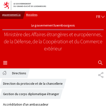
Aller au menu principal
Aller au contenu
FR
gouvernement.lu
Ministères
FR
Le gouvernement luxembourgeois
Ministère des Affaires étrangères et européennes,
de la Défense, de la Coopération et du Commerce
extérieur
AFFICHER
MENU
PRINCIPAL
Directions
PA
Accueil
Direction du protocole et de la chancellerie
Gestion du corps diplomatique étranger
Accréditation d'un ambassadeur