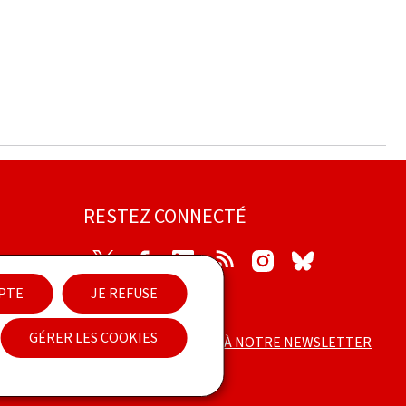
RESTEZ CONNECTÉ
Twitter
Facebook
LinkedIn
RSS
Instagram
Bluesky
EPTE
JE REFUSE
ilité
GÉRER LES COOKIES
ABONNEZ-VOUS À NOTRE NEWSLETTER