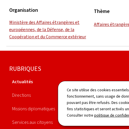
Organisation
Thème
Ministère des Affaires étrangères et
Affaires étrangèr
européennes, de la Défense, de la
Coopération et du Commerce extérieur
Pied
RUBRIQUES
de
Actualités
page
Agenda
Ce site utilise des cookies essentie
Directions
fonctionnement, sans usage de donné
Publications
pouvant pas être refusés. Des cookie
Missions diplomatiques
fins statistiques et seront activés u
Démarches
Consulter notre
politique de confiden
Services aux citoyens