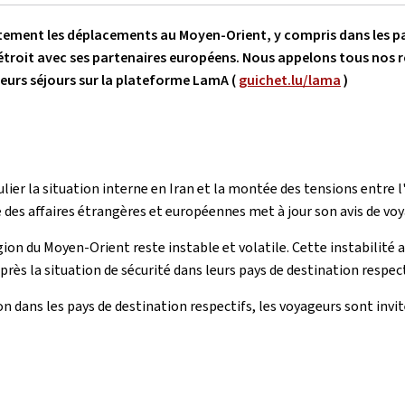
rtement les déplacements au Moyen-Orient, y compris dans les pa
ct étroit avec ses partenaires européens. Nous appelons tous nos r
r leurs séjours sur la plateforme LamA (
guichet.lu/lama
)
er la situation interne en Iran et la montée des tensions entre l'Ir
 des affaires étrangères et européennes met à jour son avis de vo
gion du Moyen-Orient reste instable et volatile. Cette instabilité a
rès la situation de sécurité dans leurs pays de destination respect
ion dans les pays de destination respectifs, les voyageurs sont inv