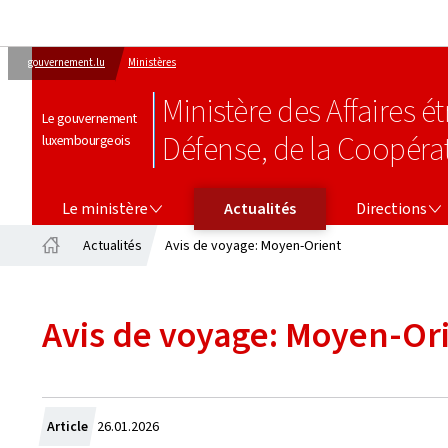
gouvernement.lu
Ministères
Ministère des Affaires 
Le gouvernement
Défense, de la Coopéra
luxembourgeois
LE MINISTÈRE
DIRECTIONS
Le ministère
Actualités
Directions
Actualités
Avis de voyage: Moyen-Orient
Accueil
Avis de voyage: Moyen-Or
Crée
Article
26.01.2026