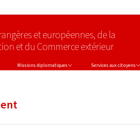
Aller au menu principal
Aller au contenu
étrangères et européennes, de la
tion et du Commerce extérieur
MISSIONS DIPLOMATIQUES
SERVICES AUX CITOYENS
Missions diplomatiques
Services aux citoyens
ient