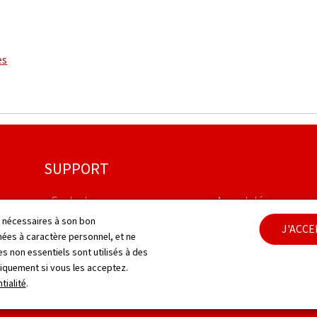
es
SUPPORT
Contact
Aspects légaux
ls nécessaires à son bon
J'ACC
Plan du site
Déclaration d'accessib
es à caractère personnel, et ne
s non essentiels sont utilisés à des
À propos du site
Gestion des cookies
niquement si vous les acceptez.
tialité
.