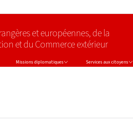
Aller au menu principal
Aller au contenu
étrangères et européennes, de la
tion et du Commerce extérieur
MISSIONS DIPLOMATIQUES
SERVICES AUX CITOYENS
Missions diplomatiques
Services aux citoyens