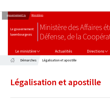
gouvernement.lu
Ministères
Ministère des Affaires 
Le gouvernement
Défense, de la Coopéra
luxembourgeois
LE MINISTÈRE
DIRECTIONS
Le ministère
Actualités
Directions
Démarches
Légalisation et apostille
Accueil
Légalisation et apostille