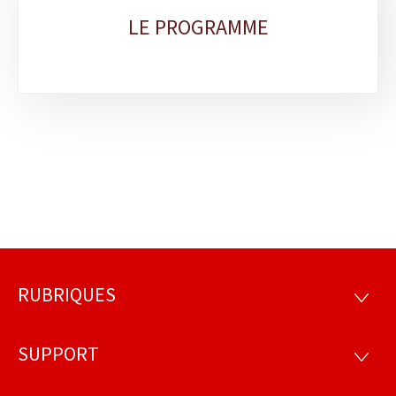
LE PROGRAMME
RUBRIQUES
Pied
RUBRI
de
SUPPORT
SUPP
page