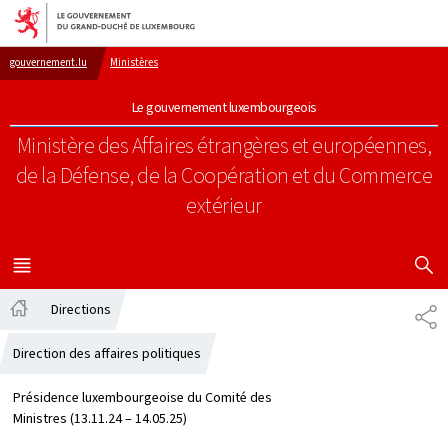
Aller au menu principal
Aller au contenu
gouvernement.lu
Ministères
Le gouvernement luxembourgeois
Ministère des Affaires étrangères et européennes,
de la Défense, de la Coopération et du Commerce
extérieur
AFFICHER
MENU
PRINCIPAL
Directions
PA
Accueil
Direction des affaires politiques
Présidence luxembourgeoise du Comité des
Ministres (13.11.24 – 14.05.25)