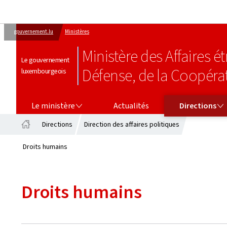
gouvernement.lu
Ministères
Ministère des Affaires 
Le gouvernement
Défense, de la Coopéra
luxembourgeois
LE MINISTÈRE
DIRECTIONS
Le ministère
Actualités
Directions
Directions
Direction des affaires politiques
Accueil
Droits humains
Droits humains