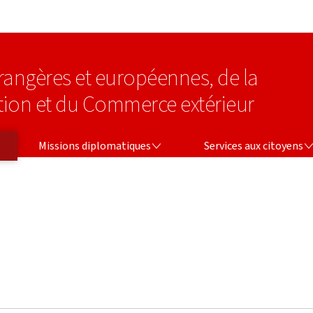
Aller au menu principal
Aller au contenu
étrangères et européennes, de la
tion et du Commerce extérieur
MISSIONS DIPLOMATIQUES
SERVICES AUX CITOYENS
Missions diplomatiques
Services aux citoyens