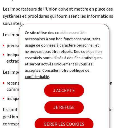
Les importateurs de l'Union doivent mettre en place des
systèmes et procédures qui fournissent les informations
suivantes:
Ce site utilise des cookies essentiels
Les importateurs de minerais doivent, par exemple:
nécessaires à son bon fonctionnement, sans
préciser le pays de provenance des minerais,
usage de données à caractère personnel, et
ne pouvant pas être refusés. Des cookies non
indiquer les quantités importées et la date de leur
essentiels sont utilisés à des fins statistiques
extraction.
et seront activés uniquement si vous les
acceptez. Consulter notre
politique de
Les importateurs de minerais et de métaux doivent:
confidentialité
.
recenser les minerais qu'ils importent par appellation
commerciale et par type,
J'ACCEPTE
indiquer le nom et l'adresse de leurs fournisseurs.
JE REFUSE
Ils sont tenus de le faire dans le cadre de leur système de
gestion interne et de fournir les pièces justificatives
correspondantes.
GÉRER LES COOKIES