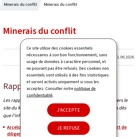
Minerais du conflit
Minerais du conflit
Minerais du conflit
Ce site utilise des cookies essentiels
nécessaires à son bon fonctionnement, sans
Dernière modification le
11.06.2026
usage de données à caractère personnel, et
ne pouvant pas être refusés. Des cookies non
essentiels sont utilisés à des fins statistiques
et seront activés uniquement si vous les
Rapports de diligence
acceptez. Consulter notre
politique de
confidentialité
.
Les rapports de diligence des importateurs sont reliés vers le
site du Ministère des affaires étrangères et européennes dès
J'ACCEPTE
que l’information est disponible.
ArcelorMittal | Conflict Minerals Disclosure – Rapport de
JE REFUSE
diligence (EN)