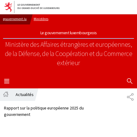
Aller au menu principal
Aller au contenu
gouvernement.lu
Ministères
Le gouvernement luxembourgeois
Ministère des Affaires étrangères et européennes,
de la Défense, de la Coopération et du Commerce
extérieur
AFFICHER
MENU
PRINCIPAL
Actualités
PA
Accueil
Rapport sur la politique européenne 2025 du
gouvernement