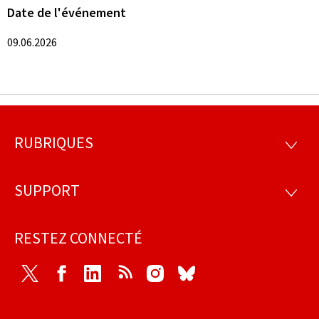
Date de l'événement
09.06.2026
RUBRIQUES
Pied
RUBRI
de
SUPPORT
SUPP
page
RESTEZ CONNECTÉ
Twitter
Facebook
LinkedIn
RSS
Instagram
Bluesky