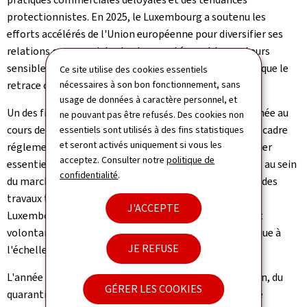
protectionnistes. En 2025, le Luxembourg a soutenu les
efforts accélérés de l'Union européenne pour diversifier ses
relations commerciales tout en protégeant les secteurs
sensibles, notamment dans le domaine agricole, ainsi que le
Ce site utilise des cookies essentiels
retrace ce rapport.
nécessaires à son bon fonctionnement, sans
usage de données à caractère personnel, et
Un des fils conducteurs de la politique européenne menée au
ne pouvant pas être refusés. Des cookies non
cours de cette année 2025 aura été la simplification du cadre
essentiels sont utilisés à des fins statistiques
et seront activés uniquement si vous les
réglementaire de l'Union européenne: il s'agit d'un levier
acceptez. Consulter notre
politique de
essentiel pour renforcer durablement la compétitivité au sein
confidentialité
.
du marché intérieur. Le rapport témoigne de l'avancée des
travaux tout au long de l'année et de l'engagement du
J'ACCEPTE
Luxembourg en faveur de cette politique ambitieuse et
volontariste qui vise à stimuler la croissance économique à
JE REFUSE
l'échelle européenne.
L'année 2025 a été marquée par la célébration, le 14 juin, du
GÉRER LES COOKIES
quarantième anniversaire de la signature de l'accord de