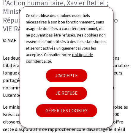
l'Action humanitaire, Xavier Bettel ;
Ministre des Affaires étrangères de la
Ce site utilise des cookies essentiels
République fédérative du Brésil, Mauro
nécessaires à son bon fonctionnement, sans
VIEIRA
usage de données à caractère personnel, et
ne pouvant pas être refusés. Des cookies non
© MAE
essentiels sont utilisés à des fins statistiques
et seront activés uniquement si vous les
acceptez. Consulter notre
politique de
Les deux ministres ont souligné l'excellence des relations
confidentialité
.
bilatérales entre le Luxembourg et le Brésil, un partenariat de
longue date marqué par une histoire commune, des valeurs
J'ACCEPTE
partagées ainsi que des liens humains étroits. Ils ont
notamment abordé le rôle des diasporas croissantes du
JE REFUSE
Luxembourg au Brésil et du Brésil au Luxembourg.
Le ministre Bettel a déclaré: "La diaspora luxembourgeoise au
GÉRER LES COOKIES
Brésil continue de croître et dépasse désormais les 33.000
citoyens. Il sera essentiel de saisir les opportunités qu'offre
cette diaspora afin de rapprocher encore davantage le Brésil