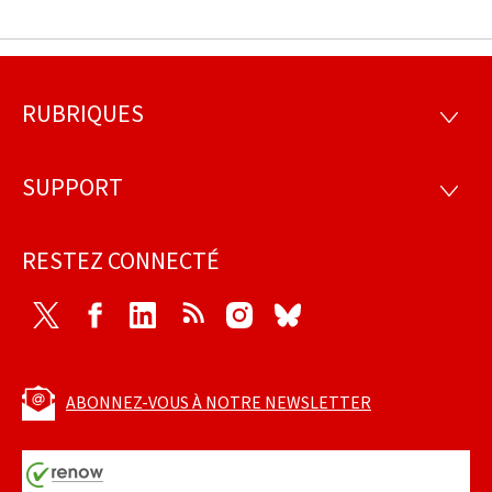
RUBRIQUES
Pied
RUBRI
de
SUPPORT
SUPP
page
RESTEZ CONNECTÉ
Twitter
Facebook
LinkedIn
RSS
Instagram
Bluesky
ABONNEZ-VOUS À NOTRE NEWSLETTER