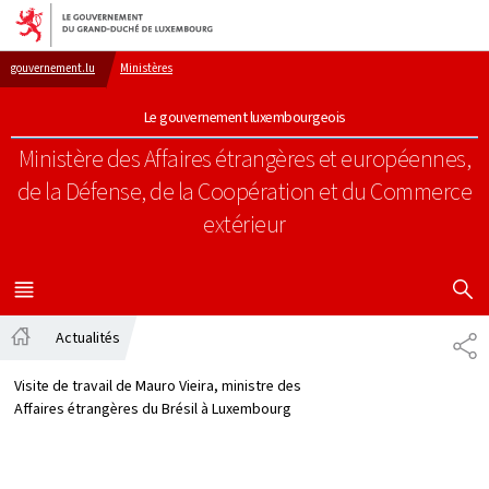
Aller au menu principal
Aller au contenu
gouvernement.lu
Ministères
Le gouvernement luxembourgeois
Ministère des Affaires étrangères et européennes,
de la Défense, de la Coopération et du Commerce
extérieur
AFFICHER
MENU
PRINCIPAL
Actualités
PA
Accueil
Visite de travail de Mauro Vieira, ministre des
Affaires étrangères du Brésil à Luxembourg