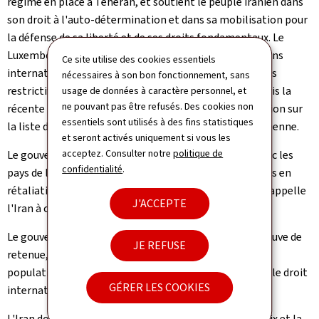
régime en place à Téhéran, et soutient le peuple iranien dans
son droit à l'auto-détermination et dans sa mobilisation pour
la défense de sa liberté et de ses droits fondamentaux. Le
Luxembourg a soutenu maintes initiatives et résolutions
Ce site utilise des cookies essentiels
internationales en ce sens, ainsi que toutes les mesures
nécessaires à son bon fonctionnement, sans
restrictives adoptées par l'Union Européenne, y compris la
usage de données à caractère personnel, et
ne pouvant pas être refusés. Des cookies non
récente inscription du Corps des gardiens de la révolution sur
essentiels sont utilisés à des fins statistiques
la liste des organisations terroristes de l'Union européenne.
et seront activés uniquement si vous les
acceptez. Consulter notre
politique de
Le gouvernement exprime également sa solidarité avec les
confidentialité
.
pays de la région qui font face à des attaques iraniennes en
rétaliation aux frappes israéliennes et américaines et appelle
J'ACCEPTE
l'Iran à cesser immédiatement ces frappes.
Le gouvernement appelle toutes les parties à faire preuve de
JE REFUSE
retenue, à oeuvrer pour la désescalade, à protéger les
populations civiles et à agir en pleine conformité avec le droit
GÉRER LES COOKIES
international.
L'Iran doit mettre fin à toute activité qui menace la paix et la