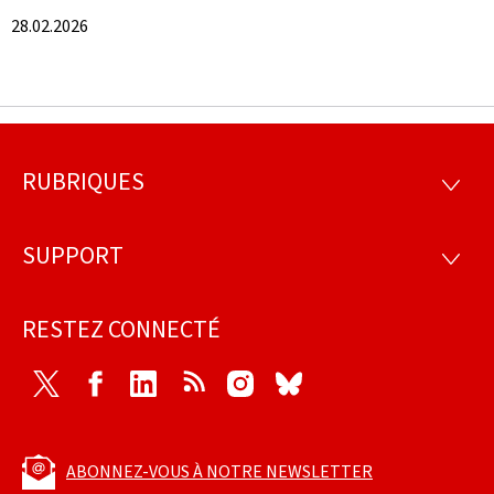
28.02.2026
RUBRIQUES
Pied
RUBRI
de
SUPPORT
SUPP
page
RESTEZ CONNECTÉ
Twitter
Facebook
LinkedIn
RSS
Instagram
Bluesky
ABONNEZ-VOUS À NOTRE NEWSLETTER