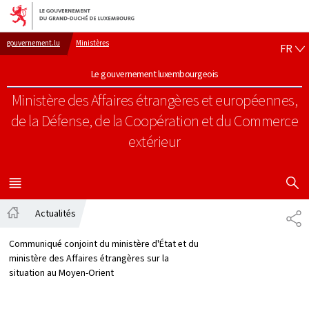
Aller au menu principal
Aller au contenu
FR
gouvernement.lu
Ministères
FR
Le gouvernement luxembourgeois
Ministère des Affaires étrangères et européennes,
de la Défense, de la Coopération et du Commerce
extérieur
AFFICHER
MENU
PRINCIPAL
Actualités
PA
Accueil
Communiqué conjoint du ministère d'État et du
ministère des Affaires étrangères sur la
situation au Moyen-Orient