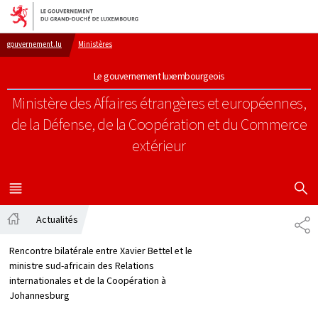
Aller au menu principal
Aller au contenu
gouvernement.lu
Ministères
Le gouvernement luxembourgeois
Ministère des Affaires étrangères et européennes,
de la Défense, de la Coopération et du Commerce
extérieur
AFFICHER
MENU
PRINCIPAL
Actualités
PA
Accueil
Rencontre bilatérale entre Xavier Bettel et le
ministre sud-africain des Relations
internationales et de la Coopération à
Johannesburg