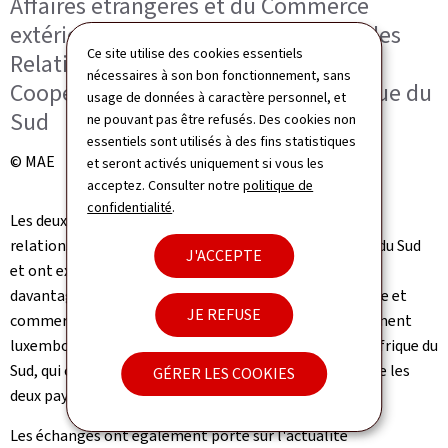
Affaires étrangères et du Commerce
extérieur ; Ronald Lamola, ministre des
Ce site utilise des cookies essentiels
Relations internationales et de la
nécessaires à son bon fonctionnement, sans
Coopération de la République d’Afrique du
usage de données à caractère personnel, et
Sud
ne pouvant pas être refusés. Des cookies non
essentiels sont utilisés à des fins statistiques
© MAE
et seront activés uniquement si vous les
acceptez. Consulter notre
politique de
confidentialité
.
Les deux ministres se sont félicités de l'excellence des
relations bilatérales entre le Luxembourg et l'Afrique du Sud
J'ACCEPTE
et ont exprimé leur volonté commune de les renforcer
davantage, notamment dans les domaines économique et
JE REFUSE
commercial. À cet égard, ils ont salué que le gouvernement
luxembourgeois envisage d'ouvrir une ambassade en Afrique du
Sud, qui contribuera à approfondir la coopération entre les
GÉRER LES COOKIES
deux pays.
Les échanges ont également porté sur l'actualité