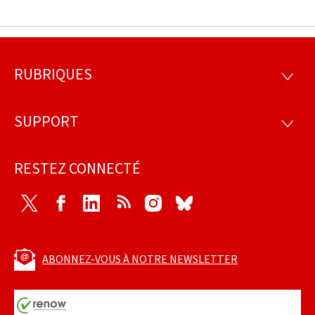
RUBRIQUES
Pied
RUBRI
de
SUPPORT
SUPP
page
RESTEZ CONNECTÉ
Twitter
Facebook
LinkedIn
RSS
Instagram
Bluesky
ABONNEZ-VOUS À NOTRE NEWSLETTER