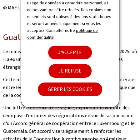
usage de données à caractère personnel, et
© MAE Luxembourg
ne pouvant pas être refusés. Des cookies non
essentiels sont utilisés à des fins statistiques
et seront activés uniquement si vous les
acceptez. Consulter notre
politique de
Guatemala
confidentialité
.
Le ministre Bettel était au Guatemala le 12 novembre 2025, où
J'ACCEPTE
il a eu une réunion de travail avec le ministre des Affaires
étrangères du Guatemala, Carlos Ramiro Martínez.
JE REFUSE
Cette rencontre a permis de renforcer les relations bilatérales
entre les deux pays, tant sur le plan politique, économique que
GÉRER LES COOKIES
de la coopération au développement.
Une lettre d'entente a été signée, exprimant la volonté des
deux pays d'entamer des négociations en vue de la conclusion
d'un Accord général de coopération entre le Luxembourg et le
Guatemala. Cet accord visera également à renforcer les
activités de la Coopération luxembourgeoise en Amérique