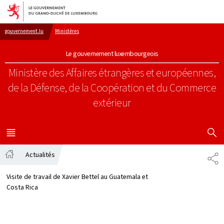
Aller au menu principal
Aller au contenu
gouvernement.lu
Ministères
Le gouvernement luxembourgeois
Ministère des Affaires étrangères et européennes,
de la Défense, de la Coopération et du Commerce
extérieur
AFFICHER
MENU
PRINCIPAL
Actualités
PA
Accueil
Visite de travail de Xavier Bettel au Guatemala et
Costa Rica