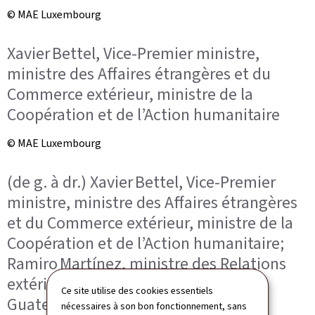
© MAE Luxembourg
Xavier Bettel, Vice-Premier ministre,
ministre des Affaires étrangères et du
Commerce extérieur, ministre de la
Coopération et de l’Action humanitaire
© MAE Luxembourg
(de g. à dr.) Xavier Bettel, Vice-Premier
ministre, ministre des Affaires étrangères
et du Commerce extérieur, ministre de la
Coopération et de l’Action humanitaire;
Ramiro Martínez, ministre des Relations
extérieures de la République du
Ce site utilise des cookies essentiels
Guatemala
nécessaires à son bon fonctionnement, sans