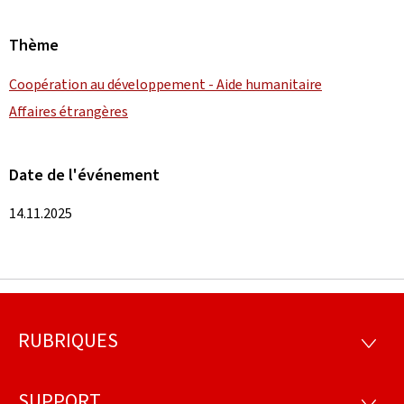
Thème
Coopération au développement - Aide humanitaire
Affaires étrangères
Date de l'événement
14.11.2025
RUBRIQUES
Pied
RUBRI
de
SUPPORT