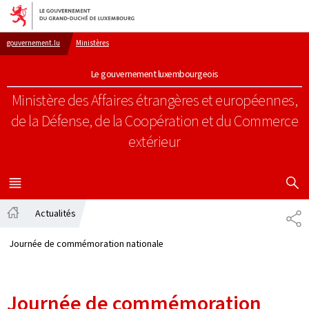
Aller au menu principal
Aller au contenu
gouvernement.lu
Ministères
Le gouvernement luxembourgeois
Ministère des Affaires étrangères et européennes,
de la Défense, de la Coopération et du Commerce
extérieur
AFFICHER
MENU
PRINCIPAL
Actualités
PA
Accueil
Journée de commémoration nationale
Journée de commémoration