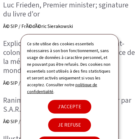
Luc Frieden, Premier minister; sginature
du livre d'or
Â© SIP / FrÃ©dÃ©ric Sierakowski
Explications données par le lieutenant-
Ce site utilise des cookies essentiels
colonel Patrick Majerus, chef du Service de
nécessaires à son bon fonctionnement, sans
usage de données à caractère personnel, et
la mémoire de la Deuxième guerre
ne pouvant pas être refusés. Des cookies non
mondiale
essentiels sont utilisés à des fins statistiques
et seront activés uniquement si vous les
Â© SIP / FrÃ©dÃ©ric Sierakowski
acceptez. Consulter notre
politique de
confidentialité
.
Ranimation de la flamme du souvenir par
J'ACCEPTE
S.A.R. le Grand-Duc
Â© SIP / FrÃ©dÃ©ric Sierakowski
JE REFUSE
Illustration