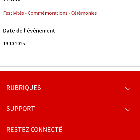
Festivités - Commémorations - Cérémonies
Date de l'événement
19.10.2025
RUBRIQUES
Pied
RUBRI
de
SUPPORT
SUPP
page
RESTEZ CONNECTÉ