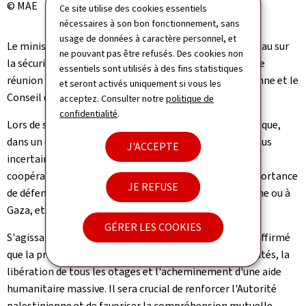
© MAE
Ce site utilise des cookies essentiels
nécessaires à son bon fonctionnement, sans
usage de données à caractère personnel, et
Le ministre Bettel a participé au 2e Forum de haut niveau sur
ne pouvant pas être refusés. Des cookies non
la sécurité et la coopération régionales ainsi qu'à la 29e
essentiels sont utilisés à des fins statistiques
réunion ministérielle conjointe entre l'Union européenne et le
et seront activés uniquement si vous les
Conseil de coopération du Golfe (CCG).
acceptez. Consulter notre
politique de
confidentialité
.
Lors de son intervention, le ministre Bettel a souligné que,
dans un contexte mondial multipolaire et de plus en plus
J'ACCEPTE
incertain, le partenariat avec les pays du Conseil de
coopération du Golfe reste essentiel. Il a rappelé l'importance
JE REFUSE
de défendre le droit international, que ce soit en Ukraine ou à
Gaza, et de renforcer la coopération entre les États.
GÉRER LES COOKIES
S'agissant de la situation à Gaza, le ministre Bettel a affirmé
que la priorité reste la cessation immédiate des hostilités, la
libération de tous les otages et l'acheminement d'une aide
humanitaire massive. Il sera crucial de renforcer l'Autorité
palestinienne et de favoriser la compréhension mutuelle