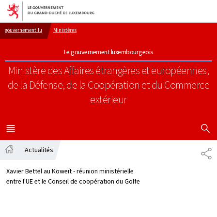
Aller au menu principal
Aller au contenu
gouvernement.lu
Ministères
Le gouvernement luxembourgeois
Ministère des Affaires étrangères et européennes,
de la Défense, de la Coopération et du Commerce
extérieur
AFFICHER
MENU
PRINCIPAL
Actualités
PA
Accueil
Xavier Bettel au Koweït - réunion ministérielle
entre l'UE et le Conseil de coopération du Golfe