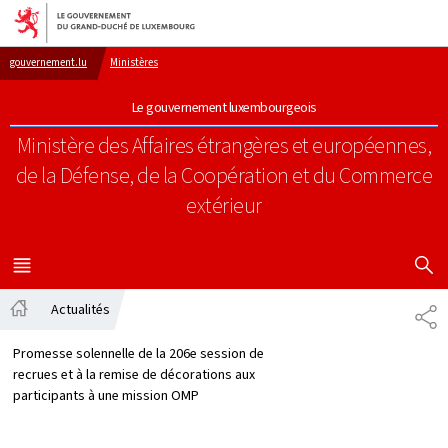
Aller au menu principal
Aller au contenu
gouvernement.lu
Ministères
Le gouvernement luxembourgeois
Ministère des Affaires étrangères et européennes,
de la Défense, de la Coopération et du Commerce
extérieur
AFFICHER
MENU
PRINCIPAL
Actualités
PA
Accueil
Promesse solennelle de la 206e session de
recrues et à la remise de décorations aux
participants à une mission OMP