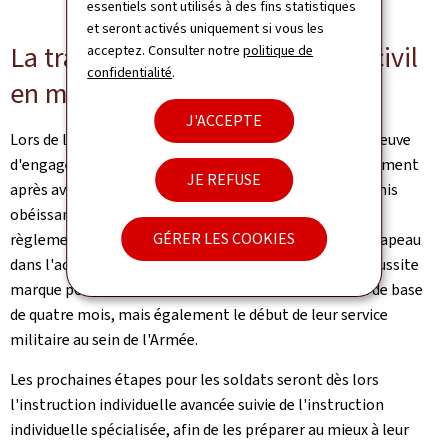
essentiels sont utilisés à des fins statistiques
et seront activés uniquement si vous les
La transformation du candidat civil
acceptez. Consulter notre
politique de
confidentialité
.
en militaire
J'ACCEPTE
Lors de la cérémonie, 47 soldats volontaires faisant preuve
d'engagement, de droiture et de fiabilité ont prêté serment
JE REFUSE
après avoir réussi cette formation initiale. Ils ont promis
obéissance à la Constitution, aux lois de l'État, aux
GÉRER LES COOKIES
règlements militaires et fidélité au Grand-Duc et au drapeau
dans l'accomplissement de leur service militaire. La réussite
marque pour les volontaires la fin de leur instruction de base
de quatre mois, mais également le début de leur service
militaire au sein de l'Armée.
Les prochaines étapes pour les soldats seront dès lors
l'instruction individuelle avancée suivie de l'instruction
individuelle spécialisée, afin de les préparer au mieux à leur