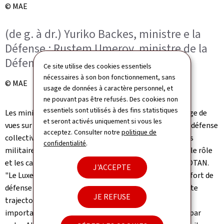
© MAE
(de g. à dr.) Yuriko Backes, ministre e la
Défense ; Rustem Umerov, ministre de la
Défense de l’Ukraine
Ce site utilise des cookies essentiels
nécessaires à son bon fonctionnement, sans
© MAE
usage de données à caractère personnel, et
ne pouvant pas être refusés. Des cookies non
essentiels sont utilisés à des fins statistiques
Les ministres de la Défense de l'OTAN ont eu un échange de
et seront activés uniquement si vous les
vues sur la mise en œuvre des plans de dissuasion et de défense
acceptez. Consulter notre
politique de
collectives de la zone euro-atlantique, sur les capacités
confidentialité
.
militaires et les investissements nécessaires ainsi que le rôle
et les capacités de l'industrie de défense des pays de l'OTAN.
J'ACCEPTE
"Le Luxembourg a considérablement augmenté son effort de
défense et nous sommes déterminés de poursuivre cette
JE REFUSE
trajectoire. La réunion d'aujourd'hui est une occasion
importante de renforcer la défense collective assurée par