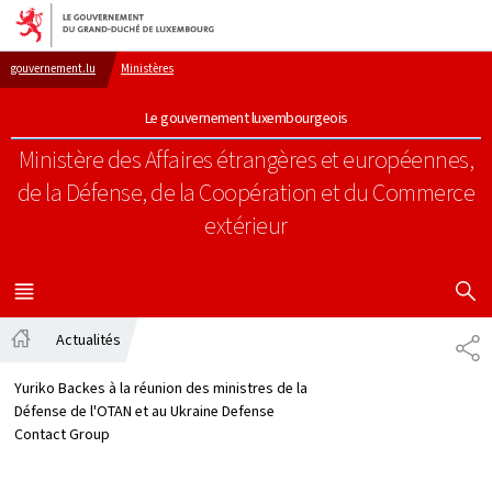
Aller au menu principal
Aller au contenu
gouvernement.lu
Ministères
Le gouvernement luxembourgeois
Ministère des Affaires étrangères et européennes,
de la Défense, de la Coopération et du Commerce
extérieur
AFFICHER
MENU
PRINCIPAL
Actualités
PA
Accueil
Yuriko Backes à la réunion des ministres de la
Défense de l'OTAN et au Ukraine Defense
Contact Group