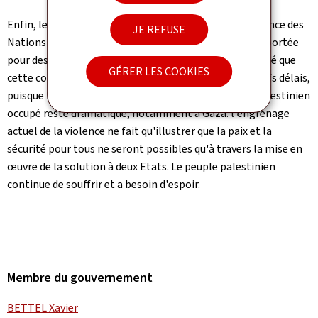
Enfin, le ministre est également revenu sur la conférence des
JE REFUSE
Nations Unies sur la solution à deux États, qui a été reportée
pour des raisons logistiques et sécuritaires. Il a souligné que
GÉRER LES COOKIES
cette conférence doit être organisée dans les plus brefs délais,
puisque la situation sur le terrain dans le Territoire palestinien
occupé reste dramatique, notamment à Gaza: l'engrenage
actuel de la violence ne fait qu'illustrer que la paix et la
sécurité pour tous ne seront possibles qu'à travers la mise en
œuvre de la solution à deux Etats. Le peuple palestinien
continue de souffrir et a besoin d'espoir.
Membre du gouvernement
BETTEL Xavier