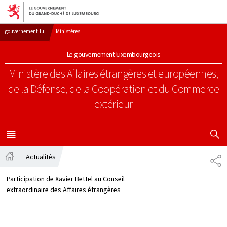
Aller au menu principal
Aller au contenu
gouvernement.lu
Ministères
Le gouvernement luxembourgeois
Ministère des Affaires étrangères et européennes,
de la Défense, de la Coopération et du Commerce
extérieur
AFFICHER
MENU
PRINCIPAL
Actualités
PA
Accueil
Participation de Xavier Bettel au Conseil
extraordinaire des Affaires étrangères