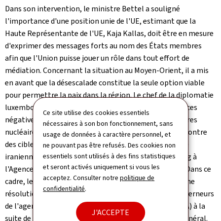
Dans son intervention, le ministre Bettel a souligné
l'importance d'une position unie de l'UE, estimant que la
Haute Représentante de l'UE, Kaja Kallas, doit être en mesure
d'exprimer des messages forts au nom des États membres
afin que l'Union puisse jouer un rôle dans tout effort de
médiation. Concernant la situation au Moyen-Orient, il a mis
en avant que la désescalade constitue la seule option viable
pour permettre la paix dans la région. Le chef de la diplomatie
luxembourgeoise a mis en garde contre les conséquences
Ce site utilise des cookies essentiels
négatives des attaques d'Israël contre les infrastructures
nécessaires à son bon fonctionnement, sans
nucléaires et civiles, ainsi que les attaques iraniennes contre
usage de données à caractère personnel, et
des cibles civiles. Concernant l'infrastructure nucléaire
ne pouvant pas être refusés. Des cookies non
essentiels sont utilisés à des fins statistiques
iranienne, il a réaffirmé le soutien total du Luxembourg à
et seront activés uniquement si vous les
l'Agence internationale de l'énergie atomique (AIEA). Dans ce
acceptez. Consulter notre
politique de
cadre, le Luxembourg a notamment voté en faveur d'une
confidentialité
.
résolution la semaine dernière lors du conseil des gouverneurs
de l'agence internationale de l'énergie atomique (AIEA) à la
J'ACCEPTE
suite de la publication d'un rapport de son directeur général.