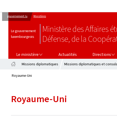
gouvernement.lu
Ministères
Ministère des Affaires 
Le gouvernement
Défense, de la Coopéra
luxembourgeois
LE MINISTÈRE
DIRECTIONS
Le ministère
Actualités
Directions
Missions diplomatiques
Missions diplomatiques et consul
Accueil
Royaume-Uni
Royaume-Uni