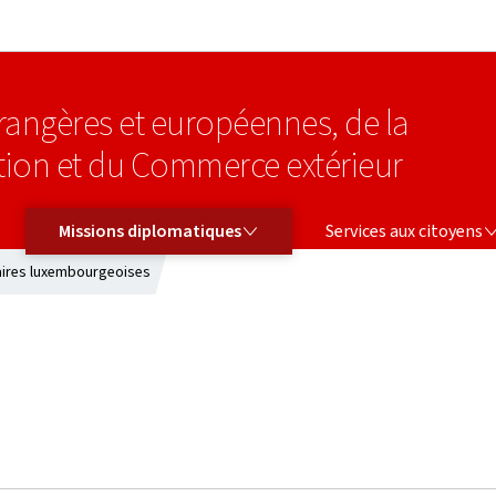
Aller au menu principal
Aller au contenu
étrangères et européennes, de la
tion et du Commerce extérieur
MISSIONS DIPLOMATIQUES
SERVICES AUX CITOYENS
Missions diplomatiques
Services aux citoyens
aires luxembourgeoises